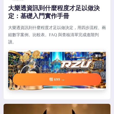
大樂透資訊到什麼程度才足以做決
定：基礎入門實作手冊
大樂透資訊到什麼程度才足以做決定，用四步流程、兩
組數字案例、比較表、FAQ 與查核清單完成進階判
讀。
贊助
第一筆就多三成本金
首存 2000 直接送 699
新會員限定加碼，碼量只要彩金五倍，領完就能玩。
領 699 →