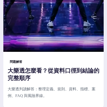
問題解答
大樂透怎麼看？從資料口徑到結論的
完整順序
大樂透判讀解答：整理定義、規則、資料、指標、案
例、FAQ 與風險界線。