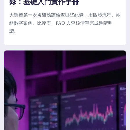
錄：基礎入門實作手冊
大樂透第一次複盤應該檢查哪些紀錄，用四步流程、兩
組數字案例、比較表、FAQ 與查核清單完成進階判
讀。