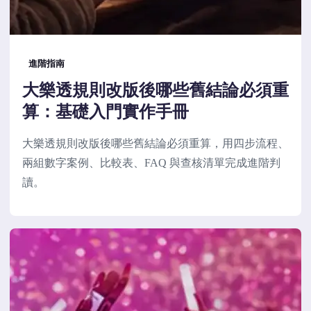
進階指南
大樂透規則改版後哪些舊結論必須重
算：基礎入門實作手冊
大樂透規則改版後哪些舊結論必須重算，用四步流程、
兩組數字案例、比較表、FAQ 與查核清單完成進階判
讀。