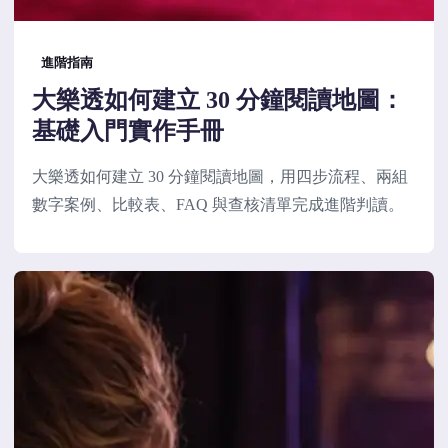
進階指南
大樂透如何建立 30 分鐘閱讀地圖：
基礎入門實作手冊
大樂透如何建立 30 分鐘閱讀地圖，用四步流程、兩組
數字案例、比較表、FAQ 與查核清單完成進階判讀。