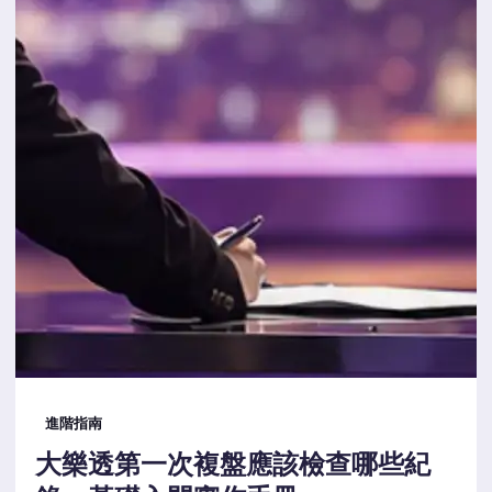
進階指南
大樂透第一次複盤應該檢查哪些紀