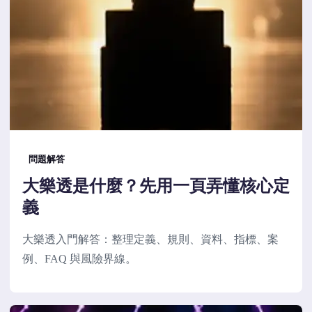
問題解答
大樂透是什麼？先用一頁弄懂核心定
義
大樂透入門解答：整理定義、規則、資料、指標、案
例、FAQ 與風險界線。