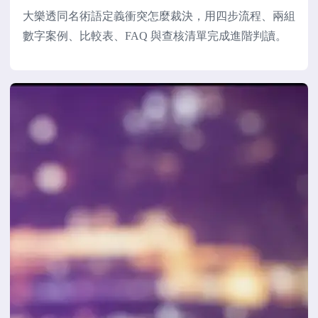
大樂透同名術語定義衝突怎麼裁決，用四步流程、兩組
數字案例、比較表、FAQ 與查核清單完成進階判讀。