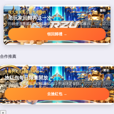
贊助
很久沒回來？這包是你的
老玩家回歸再送一次
回鍋會員專屬彩金，優惠頁面一鍵領取不用問客服。
領回歸禮 →
合作推薦
贊助
手慢的人只能看別人領
搶紅包每日限量開放
當日存款達標即可到首頁搶紅包，手速決定金額。
去搶紅包 →
×