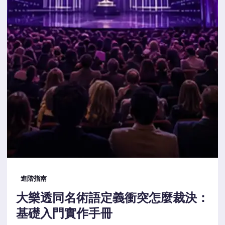
進階指南
大樂透同名術語定義衝突怎麼裁決：
基礎入門實作手冊