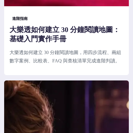
進階指南
大樂透如何建立 30 分鐘閱讀地圖：
基礎入門實作手冊
大樂透如何建立 30 分鐘閱讀地圖，用四步流程、兩組
數字案例、比較表、FAQ 與查核清單完成進階判讀。