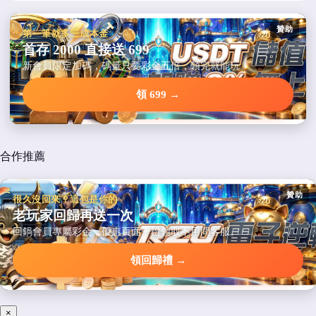
贊助
第一筆就多三成本金
首存 2000 直接送 699
新會員限定加碼，碼量只要彩金五倍，領完就能玩。
領 699 →
合作推薦
贊助
很久沒回來？這包是你的
老玩家回歸再送一次
回鍋會員專屬彩金，優惠頁面一鍵領取不用問客服。
領回歸禮 →
×