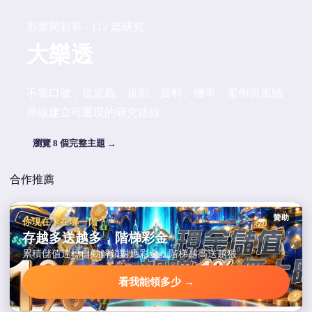
彩票與彩券 · 112 篇研究
大樂透
不靠口號，從定義、規則、資料、機率、案例與風險
界線建立可重現的研究路線。
瀏覽 8 個完整主題 →
合作推薦
贊助
你現在卡在哪一階？
存越多送越多，階梯彩金
累積儲值達標自動解鎖對應彩金，階梯越高送越狠。
看我能領多少 →