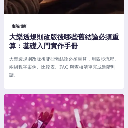
進階指南
大樂透規則改版後哪些舊結論必須重
算：基礎入門實作手冊
大樂透規則改版後哪些舊結論必須重算，用四步流程、
兩組數字案例、比較表、FAQ 與查核清單完成進階判
讀。