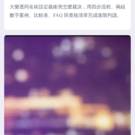
大樂透同名術語定義衝突怎麼裁決，用四步流程、兩組
數字案例、比較表、FAQ 與查核清單完成進階判讀。