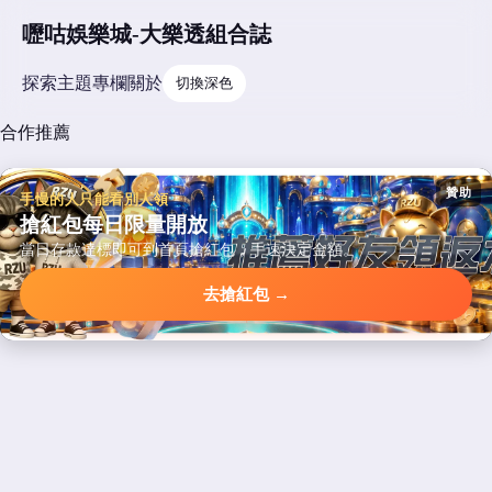
嚦咕娛樂城-大樂透組合誌
探索
主題
專欄
關於
切換深色
合作推薦
贊助
手慢的人只能看別人領
搶紅包每日限量開放
當日存款達標即可到首頁搶紅包，手速決定金額。
去搶紅包 →