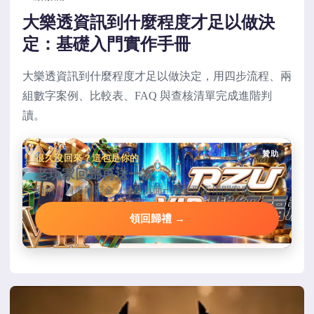
大樂透資訊到什麼程度才足以做決
定：基礎入門實作手冊
大樂透資訊到什麼程度才足以做決定，用四步流程、兩
組數字案例、比較表、FAQ 與查核清單完成進階判
讀。
贊助
很久沒回來？這包是你的
老玩家回歸再送一次
回鍋會員專屬彩金，優惠頁面一鍵領取不用問客服。
領回歸禮 →