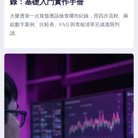
錄：基礎入門實作手冊
大樂透第一次複盤應該檢查哪些紀錄，用四步流程、兩
組數字案例、比較表、FAQ 與查核清單完成進階判
讀。