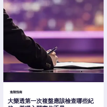
進階指南
大樂透第一次複盤應該檢查哪些紀