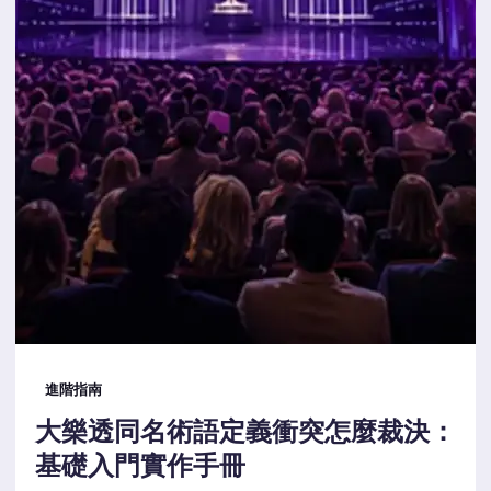
進階指南
大樂透同名術語定義衝突怎麼裁決：
基礎入門實作手冊