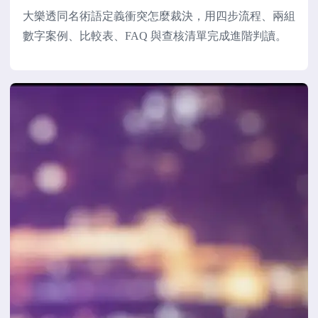
大樂透同名術語定義衝突怎麼裁決，用四步流程、兩組
數字案例、比較表、FAQ 與查核清單完成進階判讀。