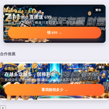
贊助
第一筆就多三成本金
首存 2000 直接送 699
新會員限定加碼，碼量只要彩金五倍，領完就能玩。
領 699 →
合作推薦
贊助
你現在卡在哪一階？
存越多送越多，階梯彩金
累積儲值達標自動解鎖對應彩金，階梯越高送越狠。
看我能領多少 →
×