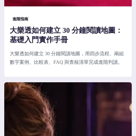
進階指南
大樂透如何建立 30 分鐘閱讀地圖：
基礎入門實作手冊
大樂透如何建立 30 分鐘閱讀地圖，用四步流程、兩組
數字案例、比較表、FAQ 與查核清單完成進階判讀。