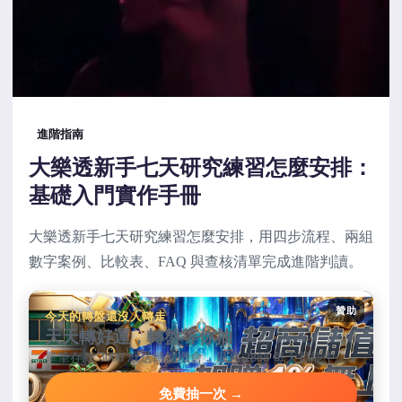
進階指南
大樂透新手七天研究練習怎麼安排：
基礎入門實作手冊
大樂透新手七天研究練習怎麼安排，用四步流程、兩組
數字案例、比較表、FAQ 與查核清單完成進階判讀。
贊助
今天的轉盤還沒人轉走
天天轉好運，轉盤等你抽
單筆存款 3000 就送轉盤機會，最高 2888 每天都能中。
免費抽一次 →