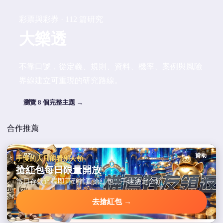
彩票與彩券 · 112 篇研究
大樂透
不靠口號，從定義、規則、資料、機率、案例與風險
界線建立可重現的研究路線。
瀏覽 8 個完整主題 →
合作推薦
贊助
手慢的人只能看別人領
搶紅包每日限量開放
當日存款達標即可到首頁搶紅包，手速決定金額。
去搶紅包 →