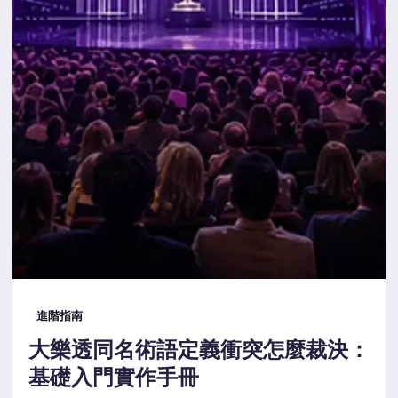
進階指南
大樂透同名術語定義衝突怎麼裁決：
基礎入門實作手冊