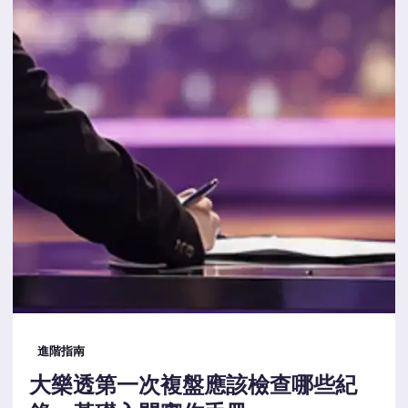
進階指南
大樂透第一次複盤應該檢查哪些紀