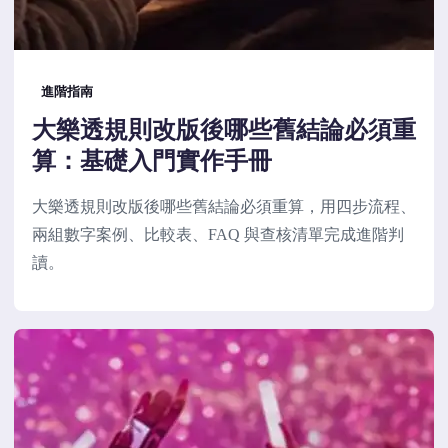
進階指南
大樂透規則改版後哪些舊結論必須重
算：基礎入門實作手冊
大樂透規則改版後哪些舊結論必須重算，用四步流程、
兩組數字案例、比較表、FAQ 與查核清單完成進階判
讀。