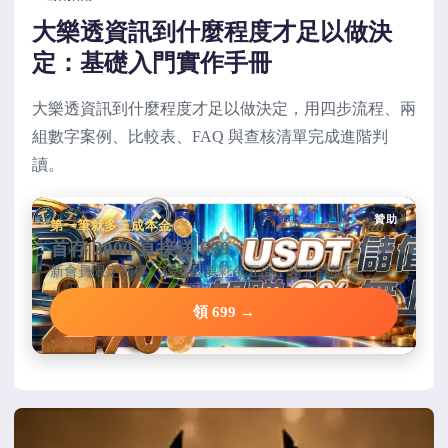
大樂透資訊到什麼程度才足以做決
定：基礎入門實作手冊
大樂透資訊到什麼程度才足以做決定，用四步流程、兩
組數字案例、比較表、FAQ 與查核清單完成進階判
讀。
贊助
第一筆就多三成本金
首存 2000 直接送 699
新會員限定加碼，碼量只要彩金五倍，領完就能玩。
領 699 →