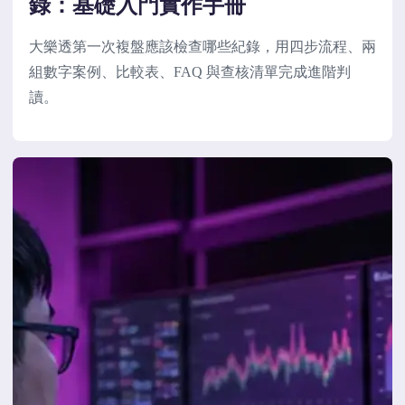
錄：基礎入門實作手冊
大樂透第一次複盤應該檢查哪些紀錄，用四步流程、兩
組數字案例、比較表、FAQ 與查核清單完成進階判
讀。