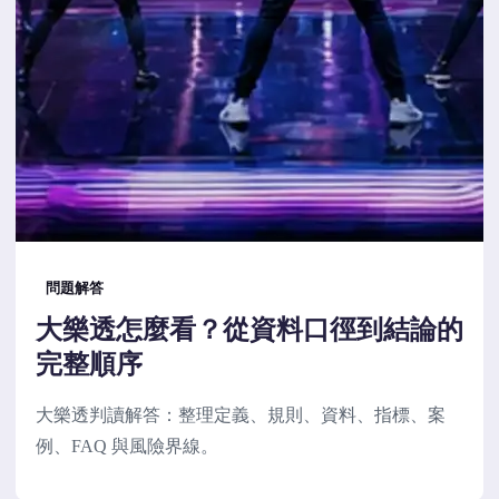
問題解答
大樂透怎麼看？從資料口徑到結論的
完整順序
大樂透判讀解答：整理定義、規則、資料、指標、案
例、FAQ 與風險界線。