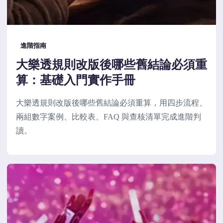
進階指南
大樂透規則改版後哪些舊結論必須重
算：基礎入門實作手冊
大樂透規則改版後哪些舊結論必須重算，用四步流程、
兩組數字案例、比較表、FAQ 與查核清單完成進階判
讀。