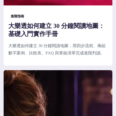
進階指南
大樂透如何建立 30 分鐘閱讀地圖：
基礎入門實作手冊
大樂透如何建立 30 分鐘閱讀地圖，用四步流程、兩組
數字案例、比較表、FAQ 與查核清單完成進階判讀。