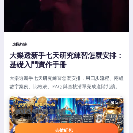
進階指南
大樂透新手七天研究練習怎麼安排：
基礎入門實作手冊
大樂透新手七天研究練習怎麼安排，用四步流程、兩組
數字案例、比較表、FAQ 與查核清單完成進階判讀。
贊助
手慢的人只能看別人領
搶紅包每日限量開放
當日存款達標即可到首頁搶紅包，手速決定金額。
去搶紅包 →