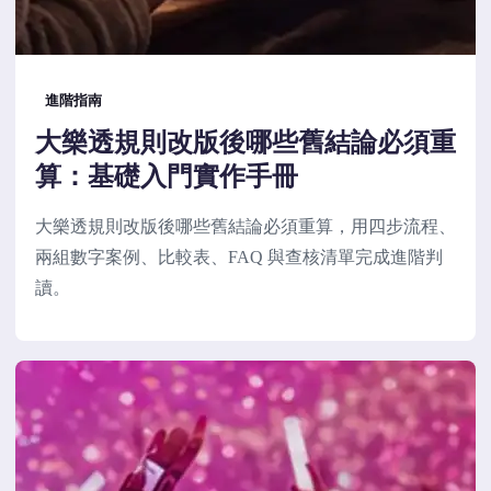
進階指南
大樂透規則改版後哪些舊結論必須重
算：基礎入門實作手冊
大樂透規則改版後哪些舊結論必須重算，用四步流程、
兩組數字案例、比較表、FAQ 與查核清單完成進階判
讀。