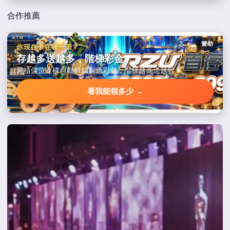
合作推薦
贊助
你現在卡在哪一階？
存越多送越多，階梯彩金
累積儲值達標自動解鎖對應彩金，階梯越高送越狠。
看我能領多少 →