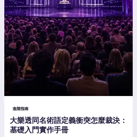
進階指南
大樂透同名術語定義衝突怎麼裁決：
基礎入門實作手冊