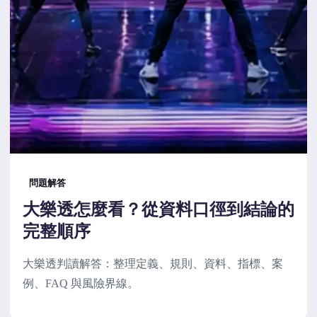
問題解答
大樂透怎麼看？從資料口徑到結論的
完整順序
大樂透判讀解答：整理定義、規則、資料、指標、案
例、FAQ 與風險界線。