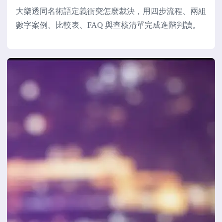
大樂透同名術語定義衝突怎麼裁決，用四步流程、兩組
數字案例、比較表、FAQ 與查核清單完成進階判讀。