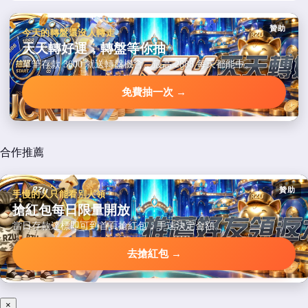
贊助
今天的轉盤還沒人轉走
天天轉好運，轉盤等你抽
單筆存款 3000 就送轉盤機會，最高 2888 每天都能中。
免費抽一次 →
合作推薦
贊助
手慢的人只能看別人領
搶紅包每日限量開放
當日存款達標即可到首頁搶紅包，手速決定金額。
去搶紅包 →
×