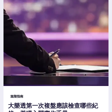
進階指南
大樂透第一次複盤應該檢查哪些紀