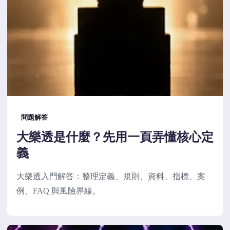
問題解答
大樂透是什麼？先用一頁弄懂核心定
義
大樂透入門解答：整理定義、規則、資料、指標、案
例、FAQ 與風險界線。