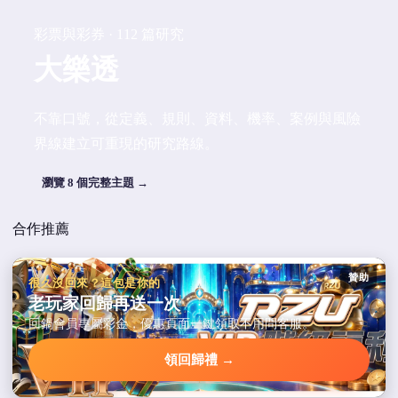
彩票與彩券 · 112 篇研究
大樂透
不靠口號，從定義、規則、資料、機率、案例與風險
界線建立可重現的研究路線。
瀏覽 8 個完整主題 →
合作推薦
贊助
很久沒回來？這包是你的
老玩家回歸再送一次
回鍋會員專屬彩金，優惠頁面一鍵領取不用問客服。
領回歸禮 →