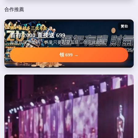
合作推薦
贊助
第一筆就多三成本金
首存 2000 直接送 699
新會員限定加碼，碼量只要彩金五倍，領完就能玩。
領 699 →