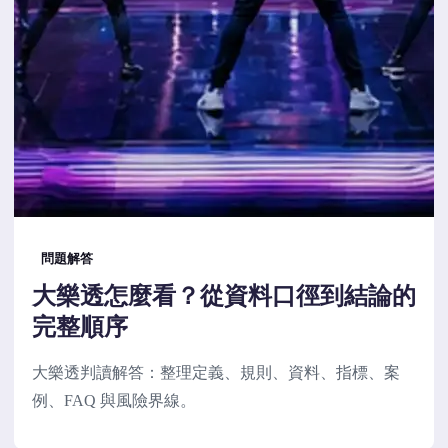
問題解答
大樂透怎麼看？從資料口徑到結論的
完整順序
大樂透判讀解答：整理定義、規則、資料、指標、案
例、FAQ 與風險界線。