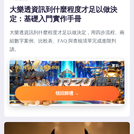
大樂透資訊到什麼程度才足以做決
定：基礎入門實作手冊
大樂透資訊到什麼程度才足以做決定，用四步流程、兩
組數字案例、比較表、FAQ 與查核清單完成進階判
讀。
贊助
很久沒回來？這包是你的
老玩家回歸再送一次
回鍋會員專屬彩金，優惠頁面一鍵領取不用問客服。
領回歸禮 →