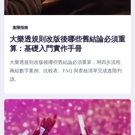
進階指南
大樂透規則改版後哪些舊結論必須重
算：基礎入門實作手冊
大樂透規則改版後哪些舊結論必須重算，用四步流程、
兩組數字案例、比較表、FAQ 與查核清單完成進階判
讀。