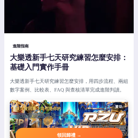
進階指南
大樂透新手七天研究練習怎麼安排：
基礎入門實作手冊
大樂透新手七天研究練習怎麼安排，用四步流程、兩組
數字案例、比較表、FAQ 與查核清單完成進階判讀。
贊助
很久沒回來？這包是你的
老玩家回歸再送一次
回鍋會員專屬彩金，優惠頁面一鍵領取不用問客服。
領回歸禮 →