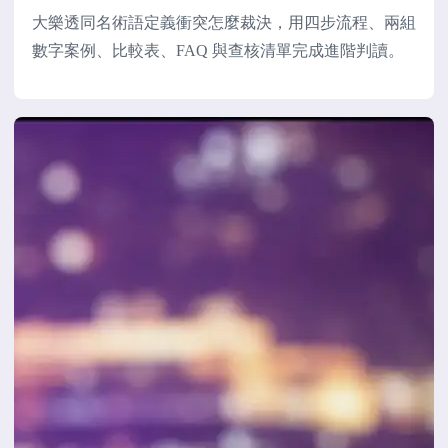
大樂透同名術語定義衝突怎麼裁決，用四步流程、兩組
數字案例、比較表、FAQ 與查核清單完成進階判讀。