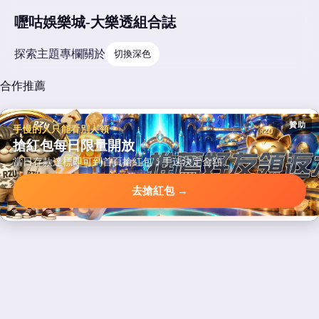
嚦咕娛樂城-大樂透組合誌
探索
主題
專欄
關於
切換深色
合作推薦
贊助
手慢的人只能看別人領
搶紅包每日限量開放
當日存款達標即可到首頁搶紅包，手速決定金額。
去搶紅包 →