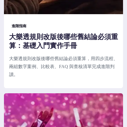
進階指南
大樂透規則改版後哪些舊結論必須重
算：基礎入門實作手冊
大樂透規則改版後哪些舊結論必須重算，用四步流程、
兩組數字案例、比較表、FAQ 與查核清單完成進階判
讀。