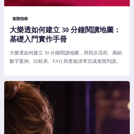
進階指南
大樂透如何建立 30 分鐘閱讀地圖：
基礎入門實作手冊
大樂透如何建立 30 分鐘閱讀地圖，用四步流程、兩組
數字案例、比較表、FAQ 與查核清單完成進階判讀。