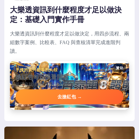
大樂透資訊到什麼程度才足以做決
定：基礎入門實作手冊
大樂透資訊到什麼程度才足以做決定，用四步流程、兩
組數字案例、比較表、FAQ 與查核清單完成進階判
讀。
贊助
手慢的人只能看別人領
搶紅包每日限量開放
當日存款達標即可到首頁搶紅包，手速決定金額。
去搶紅包 →