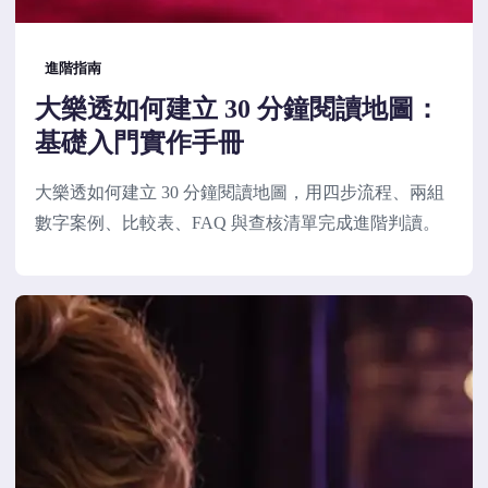
進階指南
大樂透如何建立 30 分鐘閱讀地圖：
基礎入門實作手冊
大樂透如何建立 30 分鐘閱讀地圖，用四步流程、兩組
數字案例、比較表、FAQ 與查核清單完成進階判讀。