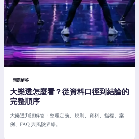
問題解答
大樂透怎麼看？從資料口徑到結論的
完整順序
大樂透判讀解答：整理定義、規則、資料、指標、案
例、FAQ 與風險界線。