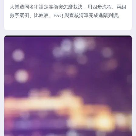
大樂透同名術語定義衝突怎麼裁決，用四步流程、兩組
數字案例、比較表、FAQ 與查核清單完成進階判讀。