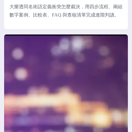
大樂透同名術語定義衝突怎麼裁決，用四步流程、兩組
數字案例、比較表、FAQ 與查核清單完成進階判讀。