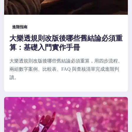
進階指南
大樂透規則改版後哪些舊結論必須重
算：基礎入門實作手冊
大樂透規則改版後哪些舊結論必須重算，用四步流程、
兩組數字案例、比較表、FAQ 與查核清單完成進階判
讀。