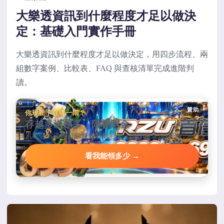
大樂透資訊到什麼程度才足以做決
定：基礎入門實作手冊
大樂透資訊到什麼程度才足以做決定，用四步流程、兩
組數字案例、比較表、FAQ 與查核清單完成進階判
讀。
贊助
你現在卡在哪一階？
存越多送越多，階梯彩金
累積儲值達標自動解鎖對應彩金，階梯越高送越狠。
看我能領多少 →