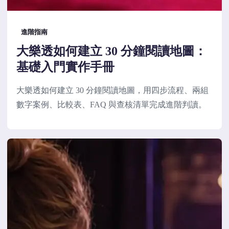
進階指南
大樂透如何建立 30 分鐘閱讀地圖：
基礎入門實作手冊
大樂透如何建立 30 分鐘閱讀地圖，用四步流程、兩組
數字案例、比較表、FAQ 與查核清單完成進階判讀。