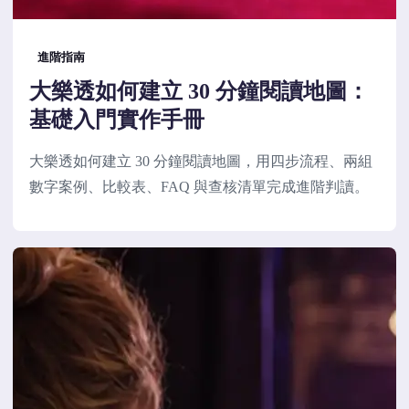
進階指南
大樂透如何建立 30 分鐘閱讀地圖：
基礎入門實作手冊
大樂透如何建立 30 分鐘閱讀地圖，用四步流程、兩組
數字案例、比較表、FAQ 與查核清單完成進階判讀。