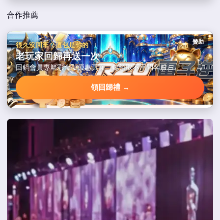
合作推薦
贊助
很久沒回來？這包是你的
老玩家回歸再送一次
回鍋會員專屬彩金，優惠頁面一鍵領取不用問客服。
領回歸禮 →