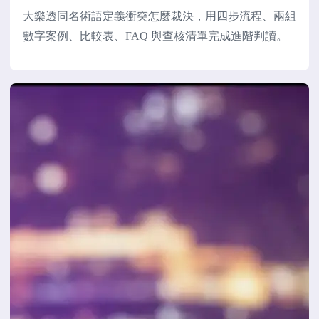
大樂透同名術語定義衝突怎麼裁決，用四步流程、兩組
數字案例、比較表、FAQ 與查核清單完成進階判讀。