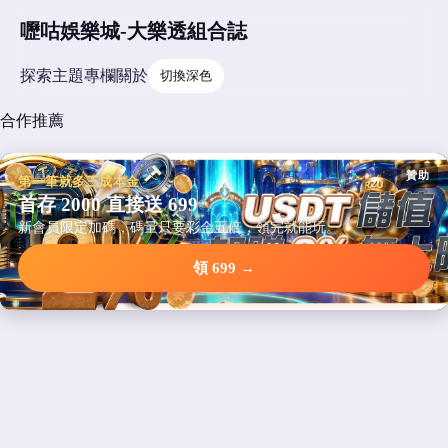
嚦咕娛樂城-大樂透組合誌
探索
主題
專欄
關於
切換深色
合作推薦
贊助
第一筆就多三成本金
首存 2000 直接送 699
新會員限定加碼，碼量只要彩金五倍，領完就能玩。
領 699 →