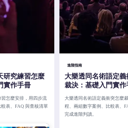
進階指南
天研究練習怎麼
大樂透同名術語定義
門實作手冊
裁決：基礎入門實作
練習怎麼安排，用四步流
大樂透同名術語定義衝突怎麼
較表、FAQ 與查核清單
程、兩組數字案例、比較表、FA
完成進階判讀。