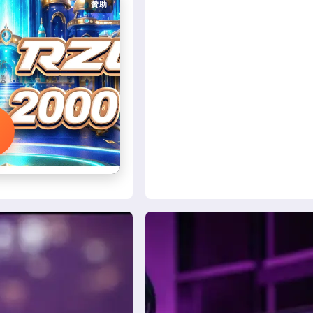
贊助
，
鎖
送