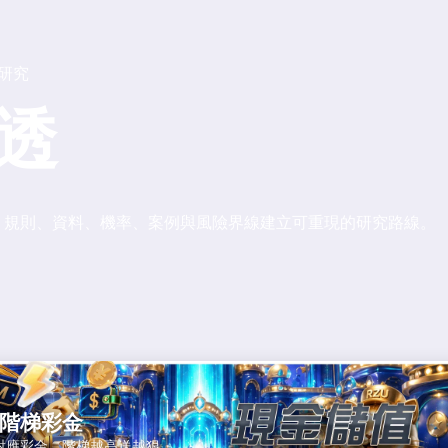
篇研究
透
、規則、資料、機率、案例與風險界線建立可重現的研究路線。
階梯彩金
對應彩金，階梯越高送越狠。