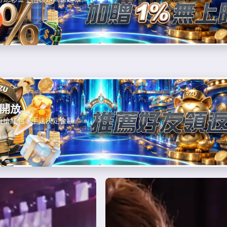
開放
頁搶紅包，手速決定金額。