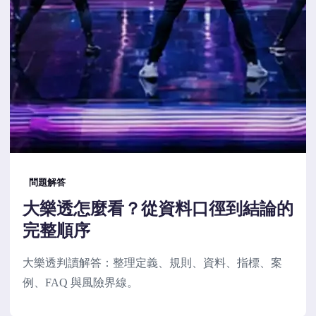
問題解答
大樂透怎麼看？從資料口徑到結論的
完整順序
大樂透判讀解答：整理定義、規則、資料、指標、案
例、FAQ 與風險界線。