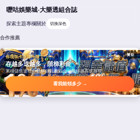
嚦咕娛樂城-大樂透組合誌
探索
主題
專欄
關於
切換深色
合作推薦
贊助
你現在卡在哪一階？
存越多送越多，階梯彩金
累積儲值達標自動解鎖對應彩金，階梯越高送越狠。
看我能領多少 →