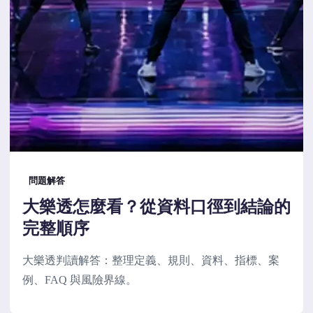
問題解答
大樂透怎麼看？從資料口徑到結論的
完整順序
大樂透判讀解答：整理定義、規則、資料、指標、案
例、FAQ 與風險界線。