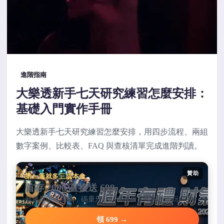
進階指南
大樂透新手七天研究練習怎麼安排：
基礎入門實作手冊
大樂透新手七天研究練習怎麼安排，用四步流程、兩組
數字案例、比較表、FAQ 與查核清單完成進階判讀。
贊助
第一筆就多三成本金
首存 2000 直接送 699
新會員限定加碼，碼量只要彩金五倍，領完就能玩。
領 699 →