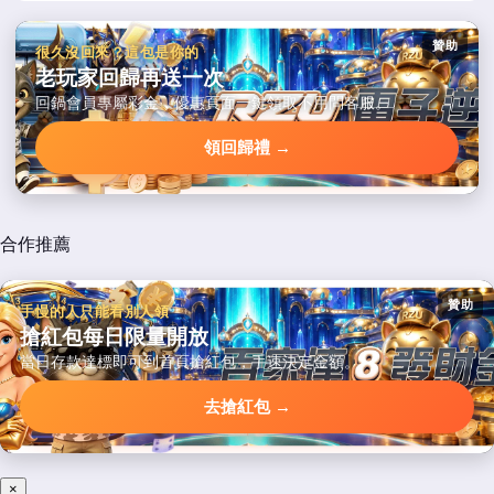
贊助
很久沒回來？這包是你的
老玩家回歸再送一次
回鍋會員專屬彩金，優惠頁面一鍵領取不用問客服。
領回歸禮 →
合作推薦
贊助
手慢的人只能看別人領
搶紅包每日限量開放
當日存款達標即可到首頁搶紅包，手速決定金額。
去搶紅包 →
×