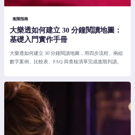
進階指南
大樂透如何建立 30 分鐘閱讀地圖：
基礎入門實作手冊
大樂透如何建立 30 分鐘閱讀地圖，用四步流程、兩組
數字案例、比較表、FAQ 與查核清單完成進階判讀。