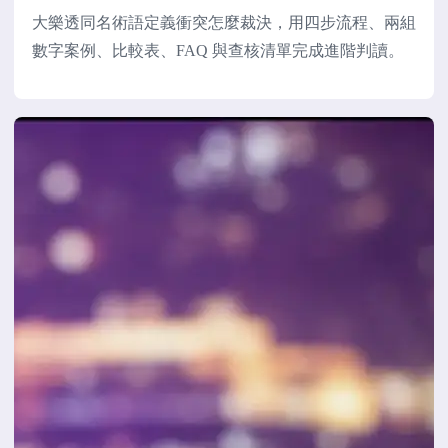
大樂透同名術語定義衝突怎麼裁決，用四步流程、兩組
數字案例、比較表、FAQ 與查核清單完成進階判讀。