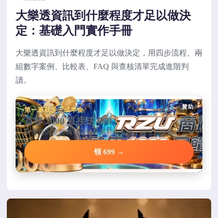
大樂透資訊到什麼程度才足以做決
定：基礎入門實作手冊
大樂透資訊到什麼程度才足以做決定，用四步流程、兩
組數字案例、比較表、FAQ 與查核清單完成進階判
讀。
贊助
第一筆就多三成本金
首存 2000 直接送 699
新會員限定加碼，碼量只要彩金五倍，領完就能玩。
領 699 →