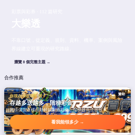
彩票與彩券 · 112 篇研究
大樂透
不靠口號，從定義、規則、資料、機率、案例與風險
界線建立可重現的研究路線。
瀏覽 8 個完整主題 →
合作推薦
贊助
你現在卡在哪一階？
存越多送越多，階梯彩金
累積儲值達標自動解鎖對應彩金，階梯越高送越狠。
看我能領多少 →