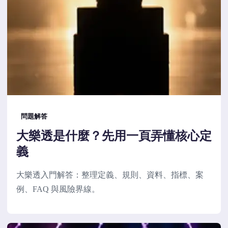
問題解答
大樂透是什麼？先用一頁弄懂核心定
義
大樂透入門解答：整理定義、規則、資料、指標、案
例、FAQ 與風險界線。