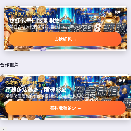
贊助
手慢的人只能看別人領
搶紅包每日限量開放
當日存款達標即可到首頁搶紅包，手速決定金額。
去搶紅包 →
合作推薦
贊助
你現在卡在哪一階？
存越多送越多，階梯彩金
累積儲值達標自動解鎖對應彩金，階梯越高送越狠。
看我能領多少 →
×