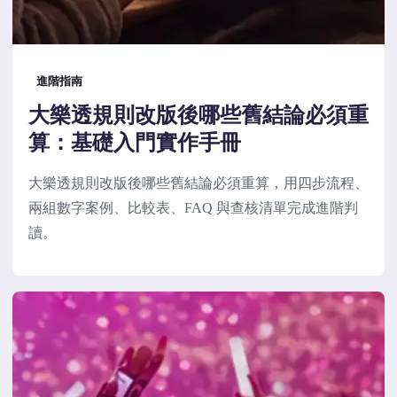
進階指南
大樂透規則改版後哪些舊結論必須重
算：基礎入門實作手冊
大樂透規則改版後哪些舊結論必須重算，用四步流程、
兩組數字案例、比較表、FAQ 與查核清單完成進階判
讀。