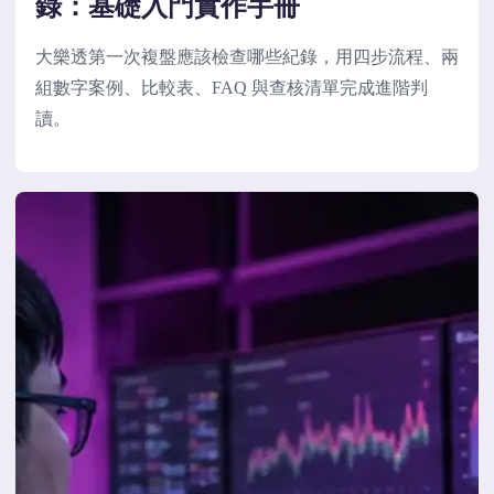
錄：基礎入門實作手冊
大樂透第一次複盤應該檢查哪些紀錄，用四步流程、兩
組數字案例、比較表、FAQ 與查核清單完成進階判
讀。