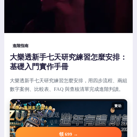
進階指南
大樂透新手七天研究練習怎麼安排：
基礎入門實作手冊
大樂透新手七天研究練習怎麼安排，用四步流程、兩組
數字案例、比較表、FAQ 與查核清單完成進階判讀。
贊助
第一筆就多三成本金
首存 2000 直接送 699
新會員限定加碼，碼量只要彩金五倍，領完就能玩。
領 699 →