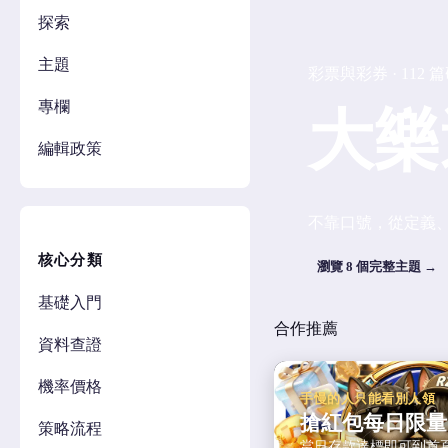
探索
主題
彩票與彩券 · 112 
專欄
大樂
編輯政策
不靠口號，從定義
核心分類
瀏覽 8 個完整主題 →
基礎入門
合作推薦
資料查證
機率價格
手慢的人只能看別人領
搶紅包每日限量
策略流程
當日存款達標即可到首