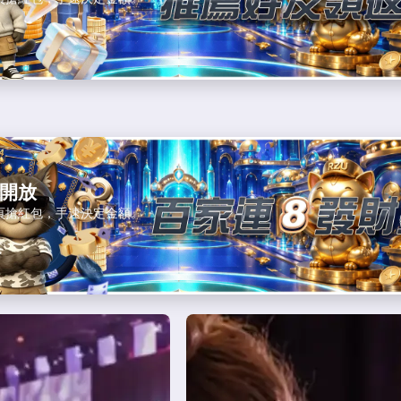
開放
頁搶紅包，手速決定金額。