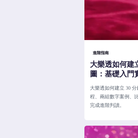
進階指南
大樂透如何建立
圖：基礎入門
大樂透如何建立 30 
程、兩組數字案例、比
完成進階判讀。