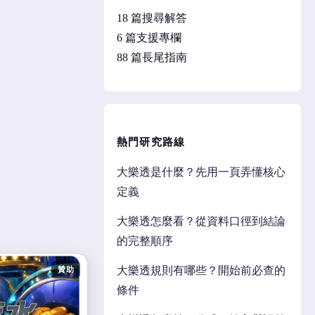
18 篇搜尋解答
6 篇支援專欄
88 篇長尾指南
熱門研究路線
大樂透是什麼？先用一頁弄懂核心
定義
大樂透怎麼看？從資料口徑到結論
的完整順序
大樂透規則有哪些？開始前必查的
贊助
條件