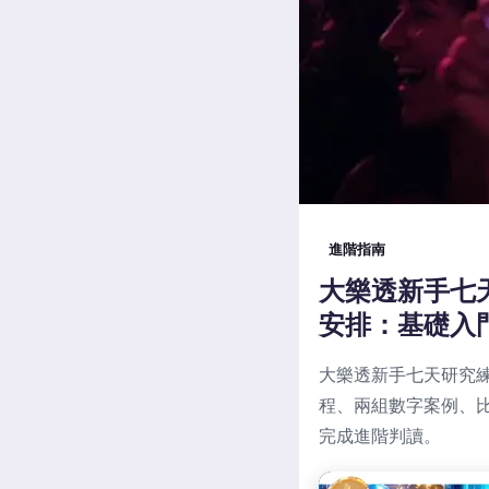
進階指南
大樂透新手七
安排：基礎入
大樂透新手七天研究
程、兩組數字案例、比
完成進階判讀。