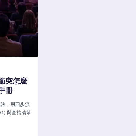
衝突怎麼
手冊
裁決，用四步流
Q 與查核清單