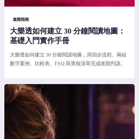
進階指南
大樂透如何建立 30 分鐘閱讀地圖：
基礎入門實作手冊
大樂透如何建立 30 分鐘閱讀地圖，用四步流程、兩組
數字案例、比較表、FAQ 與查核清單完成進階判讀。