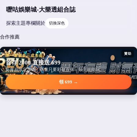
嚦咕娛樂城-大樂透組合誌
探索
主題
專欄
關於
切換深色
合作推薦
贊助
第一筆就多三成本金
首存 2000 直接送 699
新會員限定加碼，碼量只要彩金五倍，領完就能玩。
領 699 →