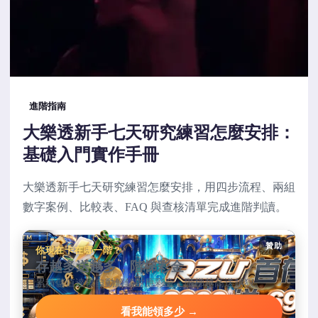
進階指南
大樂透新手七天研究練習怎麼安排：
基礎入門實作手冊
大樂透新手七天研究練習怎麼安排，用四步流程、兩組
數字案例、比較表、FAQ 與查核清單完成進階判讀。
贊助
你現在卡在哪一階？
存越多送越多，階梯彩金
累積儲值達標自動解鎖對應彩金，階梯越高送越狠。
看我能領多少 →