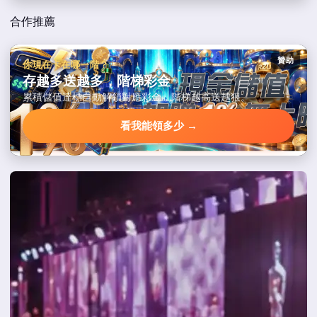
合作推薦
贊助
你現在卡在哪一階？
存越多送越多，階梯彩金
累積儲值達標自動解鎖對應彩金，階梯越高送越狠。
看我能領多少 →