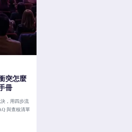
衝突怎麼
手冊
裁決，用四步流
Q 與查核清單