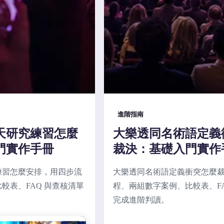
進階指南
天研究練習怎麼
大樂透同名術語定義
門實作手冊
裁決：基礎入門實作
練習怎麼安排，用四步流
大樂透同名術語定義衝突怎麼
較表、FAQ 與查核清單
程、兩組數字案例、比較表、FA
完成進階判讀。