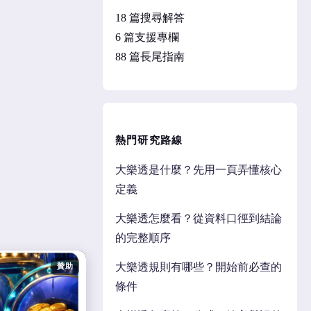
18 篇搜尋解答
6 篇支援專欄
88 篇長尾指南
熱門研究路線
大樂透是什麼？先用一頁弄懂核心
定義
大樂透怎麼看？從資料口徑到結論
的完整順序
大樂透規則有哪些？開始前必查的
贊助
條件