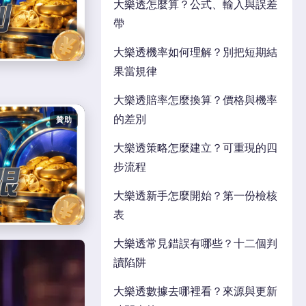
大樂透怎麼算？公式、輸入與誤差
帶
大樂透機率如何理解？別把短期結
果當規律
大樂透賠率怎麼換算？價格與機率
的差別
贊助
大樂透策略怎麼建立？可重現的四
步流程
大樂透新手怎麼開始？第一份檢核
表
大樂透常見錯誤有哪些？十二個判
讀陷阱
大樂透數據去哪裡看？來源與更新