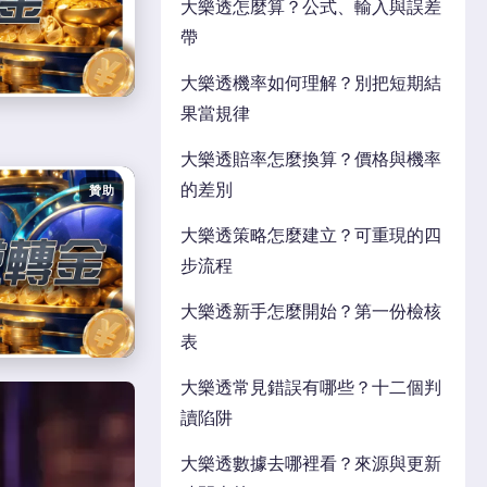
大樂透怎麼算？公式、輸入與誤差
帶
大樂透機率如何理解？別把短期結
果當規律
大樂透賠率怎麼換算？價格與機率
的差別
贊助
大樂透策略怎麼建立？可重現的四
步流程
大樂透新手怎麼開始？第一份檢核
表
大樂透常見錯誤有哪些？十二個判
讀陷阱
大樂透數據去哪裡看？來源與更新