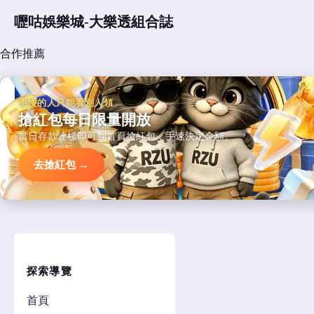
嚦咕娛樂城-大樂透組合誌
合作推薦
手慢的人只能看別人領
搶紅包每日限量開放
當日存款達標即可到首頁搶紅包，手速決定金額。
去搶紅包 →
探索導覽
首頁