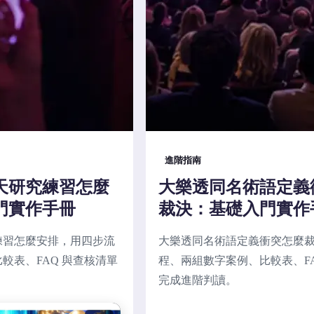
進階指南
天研究練習怎麼
大樂透同名術語定義
門實作手冊
裁決：基礎入門實作
練習怎麼安排，用四步流
大樂透同名術語定義衝突怎麼
較表、FAQ 與查核清單
程、兩組數字案例、比較表、FA
完成進階判讀。