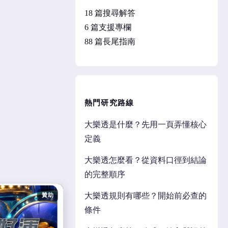
18 篇搜尋解答
6 篇支援專欄
88 篇長尾指南
熱門研究路線
大樂透是什麼？先用一頁弄懂核心
定義
大樂透怎麼看？從資料口徑到結論
的完整順序
大樂透規則有哪些？開始前必查的
贊助
條件