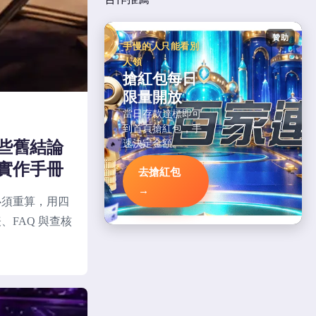
贊助
手慢的人只能看別
人領
搶紅包每日
限量開放
當日存款達標即可
到首頁搶紅包，手
速決定金額。
些舊結論
實作手冊
去搶紅包
→
必須重算，用四
FAQ 與查核