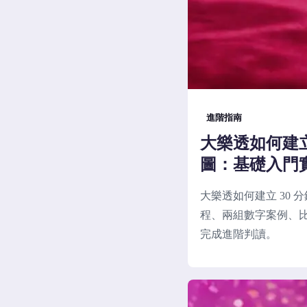
進階指南
大樂透如何建立
圖：基礎入門
大樂透如何建立 30 
程、兩組數字案例、比
完成進階判讀。