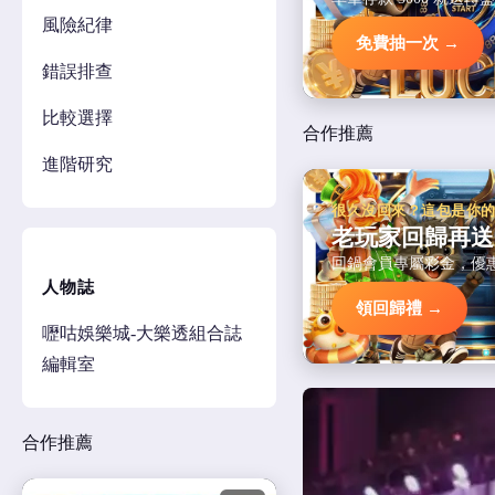
風險紀律
免費抽一次 →
錯誤排查
比較選擇
合作推薦
進階研究
很久沒回來？這包是你
老玩家回歸再送
回鍋會員專屬彩金，優
人物誌
領回歸禮 →
嚦咕娛樂城-大樂透組合誌
編輯室
合作推薦