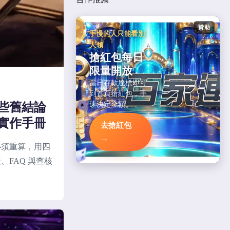
贊助
手慢的人只能看別
人領
搶紅包每日
限量開放
當日存款達標即可
到首頁搶紅包，手
速決定金額。
些舊結論
實作手冊
去搶紅包
→
必須重算，用四
FAQ 與查核