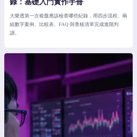
錄：基礎入門實作手冊
大樂透第一次複盤應該檢查哪些紀錄，用四步流程、兩
組數字案例、比較表、FAQ 與查核清單完成進階判
讀。