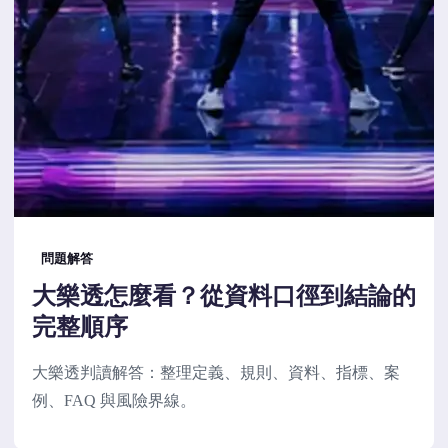
問題解答
大樂透怎麼看？從資料口徑到結論的
完整順序
大樂透判讀解答：整理定義、規則、資料、指標、案
例、FAQ 與風險界線。