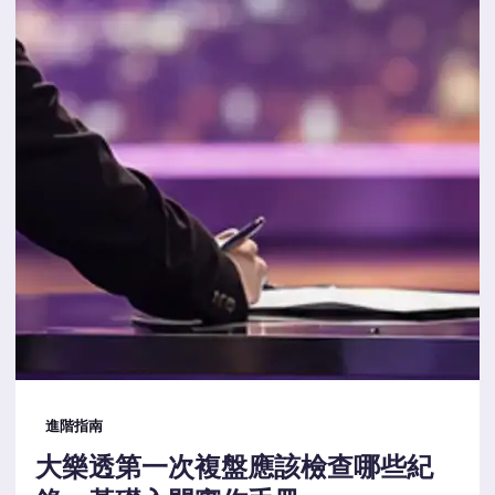
進階指南
大樂透第一次複盤應該檢查哪些紀