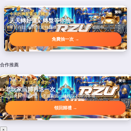
贊助
今天的轉盤還沒人轉走
天天轉好運，轉盤等你抽
單筆存款 3000 就送轉盤機會，最高 2888 每天都能中。
免費抽一次 →
合作推薦
贊助
很久沒回來？這包是你的
老玩家回歸再送一次
回鍋會員專屬彩金，優惠頁面一鍵領取不用問客服。
領回歸禮 →
×