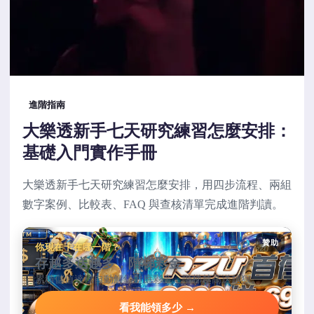
進階指南
大樂透新手七天研究練習怎麼安排：
基礎入門實作手冊
大樂透新手七天研究練習怎麼安排，用四步流程、兩組
數字案例、比較表、FAQ 與查核清單完成進階判讀。
贊助
你現在卡在哪一階？
存越多送越多，階梯彩金
累積儲值達標自動解鎖對應彩金，階梯越高送越狠。
看我能領多少 →