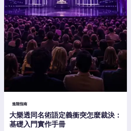
進階指南
大樂透同名術語定義衝突怎麼裁決：
基礎入門實作手冊