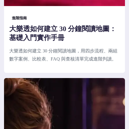
進階指南
大樂透如何建立 30 分鐘閱讀地圖：
基礎入門實作手冊
大樂透如何建立 30 分鐘閱讀地圖，用四步流程、兩組
數字案例、比較表、FAQ 與查核清單完成進階判讀。