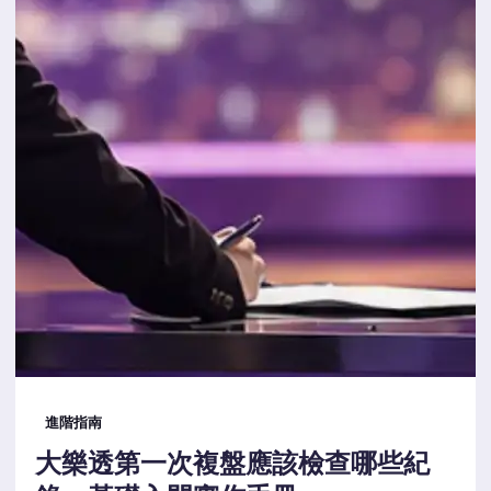
進階指南
大樂透第一次複盤應該檢查哪些紀