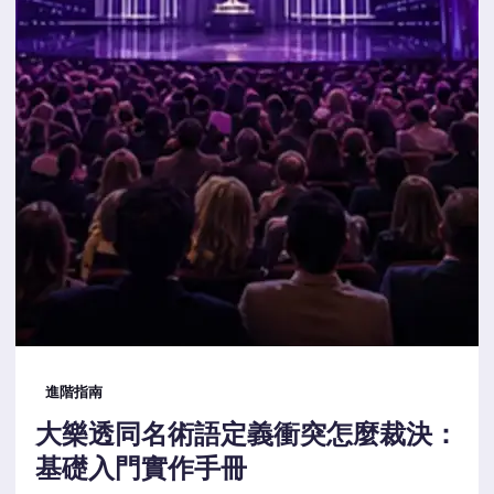
進階指南
大樂透同名術語定義衝突怎麼裁決：
基礎入門實作手冊