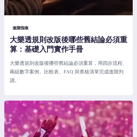
進階指南
大樂透規則改版後哪些舊結論必須重
算：基礎入門實作手冊
大樂透規則改版後哪些舊結論必須重算，用四步流程、
兩組數字案例、比較表、FAQ 與查核清單完成進階判
讀。