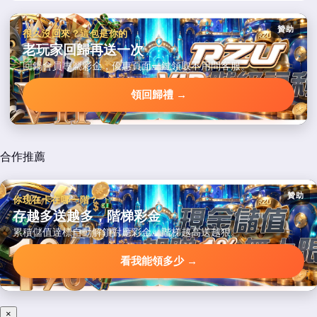
贊助
很久沒回來？這包是你的
老玩家回歸再送一次
回鍋會員專屬彩金，優惠頁面一鍵領取不用問客服。
領回歸禮 →
合作推薦
贊助
你現在卡在哪一階？
存越多送越多，階梯彩金
累積儲值達標自動解鎖對應彩金，階梯越高送越狠。
看我能領多少 →
×