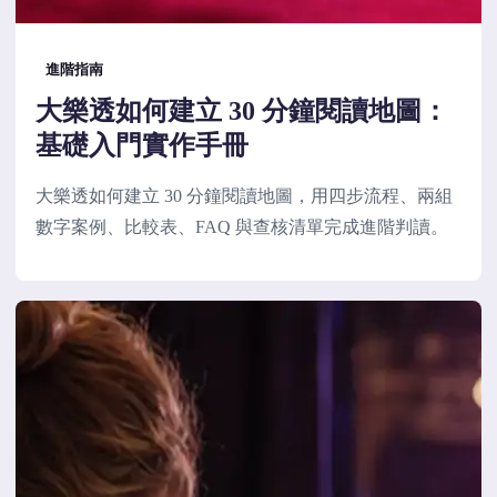
進階指南
大樂透如何建立 30 分鐘閱讀地圖：
基礎入門實作手冊
大樂透如何建立 30 分鐘閱讀地圖，用四步流程、兩組
數字案例、比較表、FAQ 與查核清單完成進階判讀。