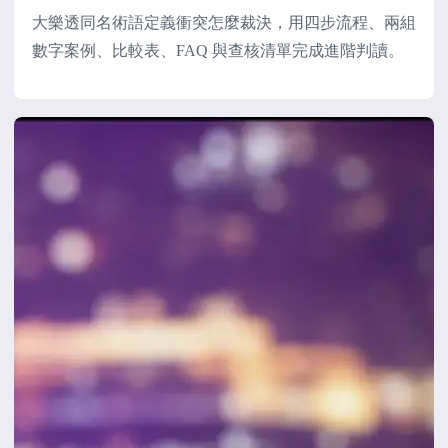
大樂透同名術語定義衝突怎麼裁決，用四步流程、兩組
數字案例、比較表、FAQ 與查核清單完成進階判讀。