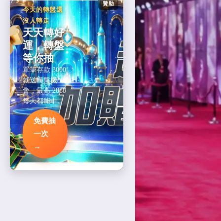
贊助
今天的轉盤還
沒人轉走
天天轉好
運，轉盤
等你抽
單筆存款 3000
就送轉盤機
會，最高 2888
每天都能中。
免費抽
一次
→