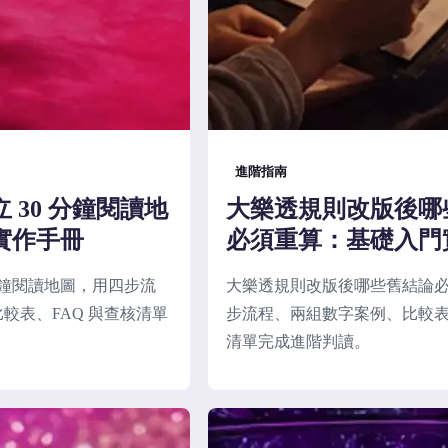
進階指南
 30 分鐘閱讀地
大樂透規則改版後哪
實作手冊
必須重算：基礎入門
分鐘閱讀地圖，用四步流
大樂透規則改版後哪些舊結論
較表、FAQ 與查核清單
步流程、兩組數字案例、比較表、
清單完成進階判讀。