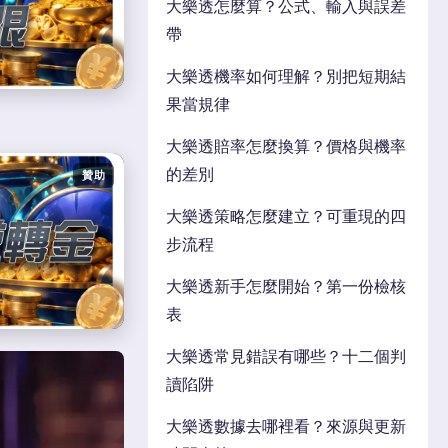
大樂透怎麼算？公式、輸入與誤差
帶
大樂透機率如何理解？別把短期結
果當規律
大樂透賠率怎麼換算？價格與機率
的差別
贊助
大樂透策略怎麼建立？可重現的四
步流程
大樂透新手怎麼開始？第一份檢核
表
大樂透常見錯誤有哪些？十二個判
讀陷阱
大樂透數據去哪裡看？來源與更新