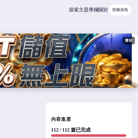
探索
主題
專欄
關於
切換深色
贊助
內容進度
112 / 112 篇已完成