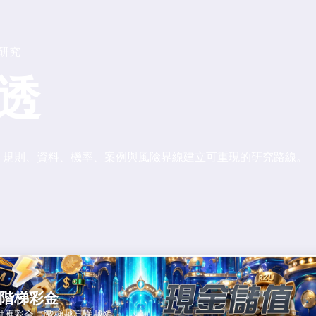
篇研究
透
、規則、資料、機率、案例與風險界線建立可重現的研究路線。
階梯彩金
對應彩金，階梯越高送越狠。