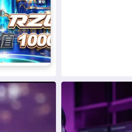
贊助
接
量
就