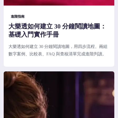
進階指南
大樂透如何建立 30 分鐘閱讀地圖：
基礎入門實作手冊
大樂透如何建立 30 分鐘閱讀地圖，用四步流程、兩組
數字案例、比較表、FAQ 與查核清單完成進階判讀。