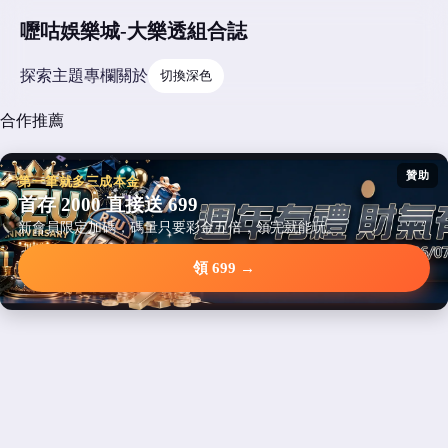
嚦咕娛樂城-大樂透組合誌
探索
主題
專欄
關於
切換深色
合作推薦
贊助
第一筆就多三成本金
首存 2000 直接送 699
新會員限定加碼，碼量只要彩金五倍，領完就能玩。
領 699 →