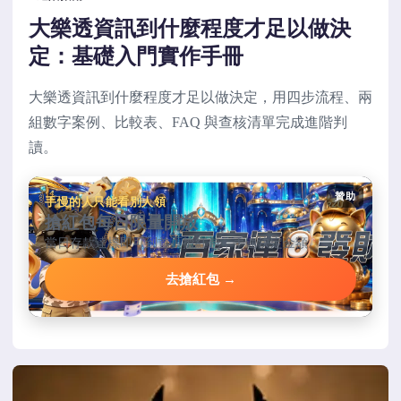
大樂透資訊到什麼程度才足以做決
定：基礎入門實作手冊
大樂透資訊到什麼程度才足以做決定，用四步流程、兩
組數字案例、比較表、FAQ 與查核清單完成進階判
讀。
贊助
手慢的人只能看別人領
搶紅包每日限量開放
當日存款達標即可到首頁搶紅包，手速決定金額。
去搶紅包 →