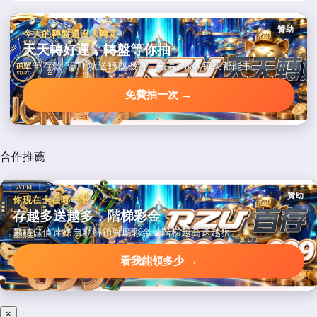
贊助
今天的轉盤還沒人轉走
天天轉好運，轉盤等你抽
單筆存款 3000 就送轉盤機會，最高 2888 每天都能中。
免費抽一次 →
合作推薦
贊助
你現在卡在哪一階？
存越多送越多，階梯彩金
累積儲值達標自動解鎖對應彩金，階梯越高送越狠。
看我能領多少 →
×