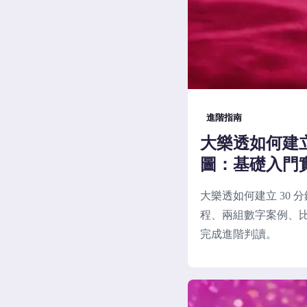
進階指南
大樂透如何建立
圖：基礎入門
大樂透如何建立 30 
程、兩組數字案例、比
完成進階判讀。