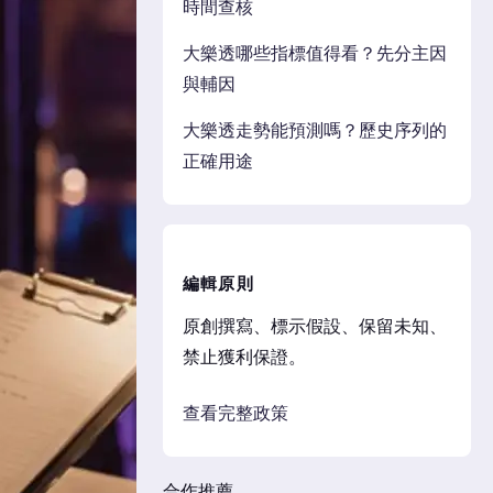
時間查核
大樂透哪些指標值得看？先分主因
與輔因
大樂透走勢能預測嗎？歷史序列的
正確用途
編輯原則
原創撰寫、標示假設、保留未知、
禁止獲利保證。
查看完整政策
合作推薦