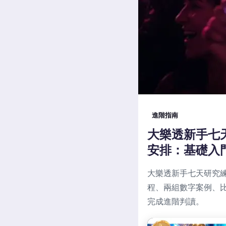
進階指南
大樂透新手七
安排：基礎入
大樂透新手七天研究
程、兩組數字案例、比
完成進階判讀。