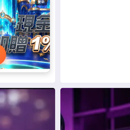
贊助
，
鎖
送