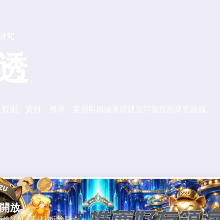
篇研究
透
、規則、資料、機率、案例與風險界線建立可重現的研究路線。
開放
頁搶紅包，手速決定金額。