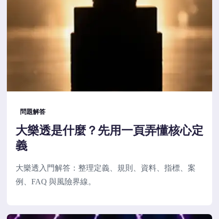
問題解答
大樂透是什麼？先用一頁弄懂核心定
義
大樂透入門解答：整理定義、規則、資料、指標、案
例、FAQ 與風險界線。