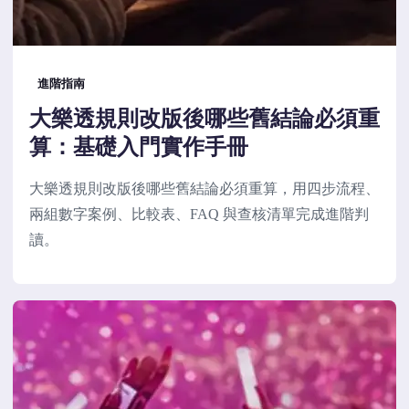
進階指南
大樂透規則改版後哪些舊結論必須重
算：基礎入門實作手冊
大樂透規則改版後哪些舊結論必須重算，用四步流程、
兩組數字案例、比較表、FAQ 與查核清單完成進階判
讀。