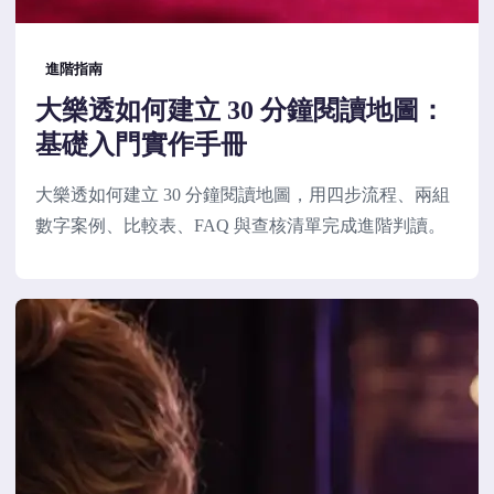
進階指南
大樂透如何建立 30 分鐘閱讀地圖：
基礎入門實作手冊
大樂透如何建立 30 分鐘閱讀地圖，用四步流程、兩組
數字案例、比較表、FAQ 與查核清單完成進階判讀。