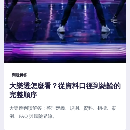
問題解答
大樂透怎麼看？從資料口徑到結論的
完整順序
大樂透判讀解答：整理定義、規則、資料、指標、案
例、FAQ 與風險界線。