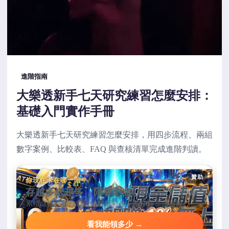
進階指南
大樂透新手七天研究練習怎麼安排：
基礎入門實作手冊
大樂透新手七天研究練習怎麼安排，用四步流程、兩組
數字案例、比較表、FAQ 與查核清單完成進階判讀。
贊助
你現在卡在哪一階？
存越多送越多，階梯彩金
累積儲值達標自動解鎖對應彩金，階梯越高送越狠。
看我能領多少 →