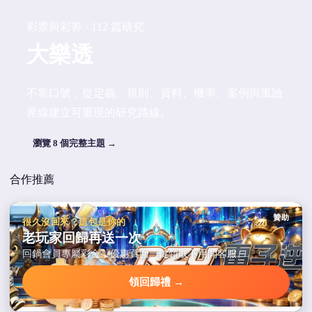
彩票與彩券 · 112 篇研究
大樂透
不靠口號，從定義、規則、資料、機率、案例與風險
界線建立可重現的研究路線。
瀏覽 8 個完整主題 →
合作推薦
贊助
很久沒回來？這包是你的
老玩家回歸再送一次
回鍋會員專屬彩金，優惠頁面一鍵領取不用問客服。
領回歸禮 →