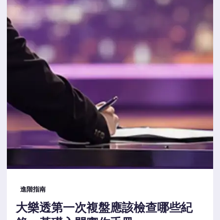
進階指南
大樂透第一次複盤應該檢查哪些紀