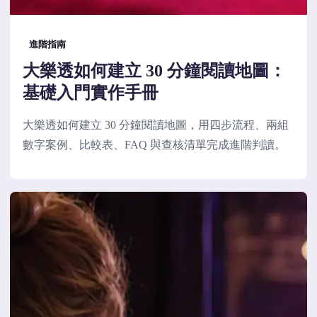
進階指南
大樂透如何建立 30 分鐘閱讀地圖：
基礎入門實作手冊
大樂透如何建立 30 分鐘閱讀地圖，用四步流程、兩組
數字案例、比較表、FAQ 與查核清單完成進階判讀。