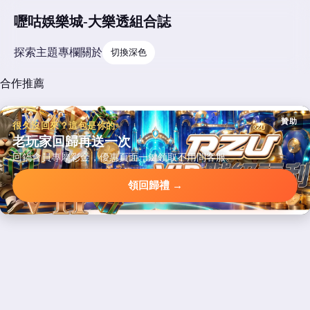
嚦咕娛樂城-大樂透組合誌
探索
主題
專欄
關於
切換深色
合作推薦
贊助
很久沒回來？這包是你的
老玩家回歸再送一次
回鍋會員專屬彩金，優惠頁面一鍵領取不用問客服。
領回歸禮 →