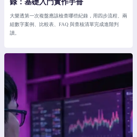
錄：基礎入門實作手冊
大樂透第一次複盤應該檢查哪些紀錄，用四步流程、兩
組數字案例、比較表、FAQ 與查核清單完成進階判
讀。