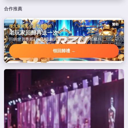
合作推薦
贊助
很久沒回來？這包是你的
老玩家回歸再送一次
回鍋會員專屬彩金，優惠頁面一鍵領取不用問客服。
領回歸禮 →