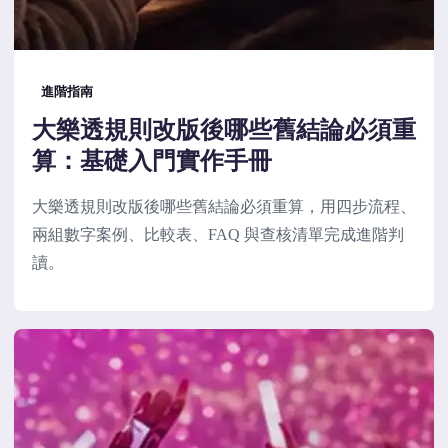
進階指南
大樂透規則改版後哪些舊結論必須重
算：基礎入門實作手冊
大樂透規則改版後哪些舊結論必須重算，用四步流程、
兩組數字案例、比較表、FAQ 與查核清單完成進階判
讀。