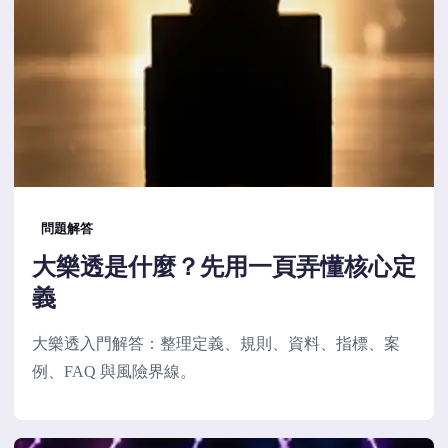
問題解答
大樂透是什麼？先用一頁弄懂核心定
義
大樂透入門解答：整理定義、規則、資料、指標、案
例、FAQ 與風險界線。