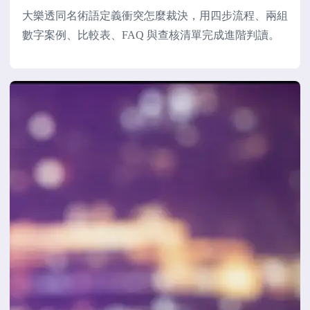
大樂透同名術語定義衝突怎麼裁決，用四步流程、兩組
數字案例、比較表、FAQ 與查核清單完成進階判讀。