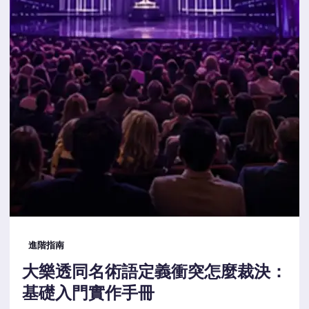
進階指南
大樂透同名術語定義衝突怎麼裁決：
基礎入門實作手冊