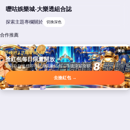
嚦咕娛樂城-大樂透組合誌
探索
主題
專欄
關於
切換深色
合作推薦
贊助
手慢的人只能看別人領
搶紅包每日限量開放
當日存款達標即可到首頁搶紅包，手速決定金額。
去搶紅包 →