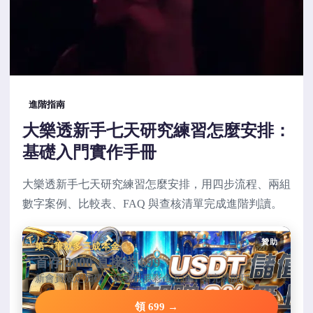
進階指南
大樂透新手七天研究練習怎麼安排：
基礎入門實作手冊
大樂透新手七天研究練習怎麼安排，用四步流程、兩組
數字案例、比較表、FAQ 與查核清單完成進階判讀。
贊助
第一筆就多三成本金
首存 2000 直接送 699
新會員限定加碼，碼量只要彩金五倍，領完就能玩。
領 699 →