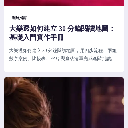
進階指南
大樂透如何建立 30 分鐘閱讀地圖：
基礎入門實作手冊
大樂透如何建立 30 分鐘閱讀地圖，用四步流程、兩組
數字案例、比較表、FAQ 與查核清單完成進階判讀。