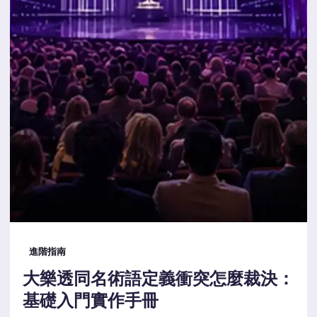
進階指南
大樂透同名術語定義衝突怎麼裁決：
基礎入門實作手冊