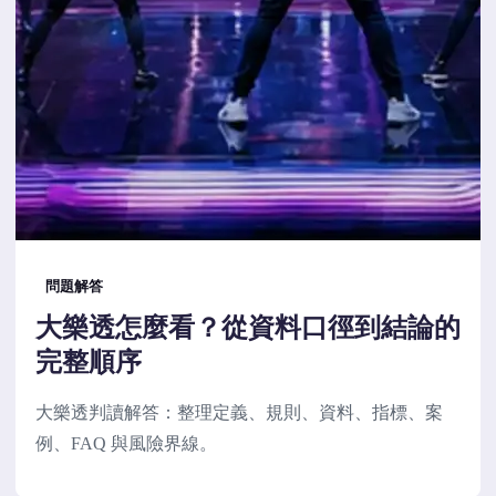
問題解答
大樂透怎麼看？從資料口徑到結論的
完整順序
大樂透判讀解答：整理定義、規則、資料、指標、案
例、FAQ 與風險界線。