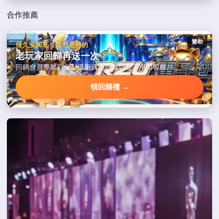
合作推薦
贊助
很久沒回來？這包是你的
老玩家回歸再送一次
回鍋會員專屬彩金，優惠頁面一鍵領取不用問客服。
領回歸禮 →