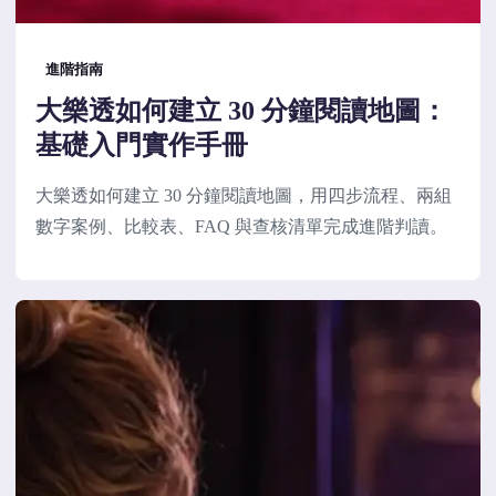
進階指南
大樂透如何建立 30 分鐘閱讀地圖：
基礎入門實作手冊
大樂透如何建立 30 分鐘閱讀地圖，用四步流程、兩組
數字案例、比較表、FAQ 與查核清單完成進階判讀。