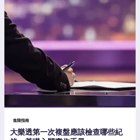
進階指南
大樂透第一次複盤應該檢查哪些紀