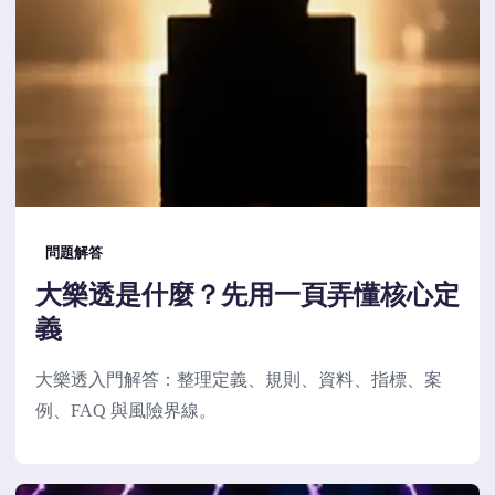
問題解答
大樂透是什麼？先用一頁弄懂核心定
義
大樂透入門解答：整理定義、規則、資料、指標、案
例、FAQ 與風險界線。