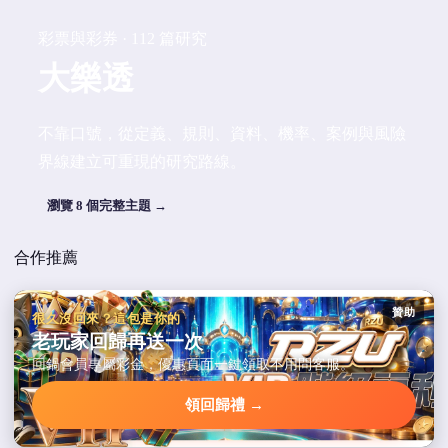
彩票與彩券 · 112 篇研究
大樂透
不靠口號，從定義、規則、資料、機率、案例與風險
界線建立可重現的研究路線。
瀏覽 8 個完整主題 →
合作推薦
贊助
很久沒回來？這包是你的
老玩家回歸再送一次
回鍋會員專屬彩金，優惠頁面一鍵領取不用問客服。
領回歸禮 →