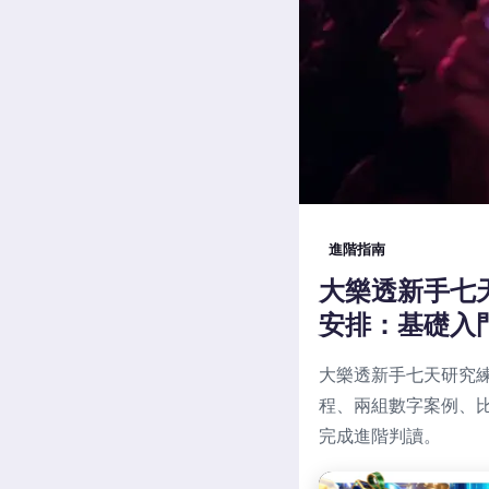
進階指南
大樂透新手七
安排：基礎入
大樂透新手七天研究
程、兩組數字案例、比
完成進階判讀。