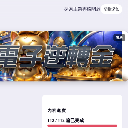
探索
主題
專欄
關於
切換深色
贊助
內容進度
112 / 112 篇已完成