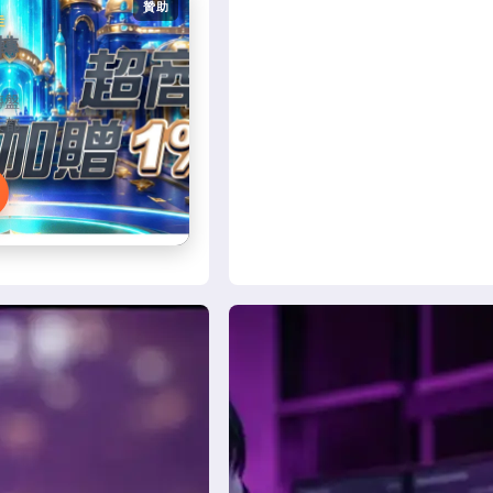
贊助
走
轉
轉盤
天都