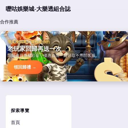
嚦咕娛樂城-大樂透組合誌
合作推薦
很久沒回來？這包是你的
老玩家回歸再送一次
回鍋會員專屬彩金，優惠頁面一鍵領取不用問客服。
領回歸禮 →
探索導覽
首頁