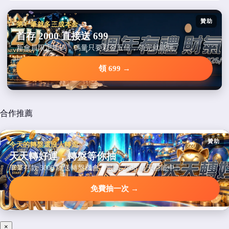
贊助
第一筆就多三成本金
首存 2000 直接送 699
新會員限定加碼，碼量只要彩金五倍，領完就能玩。
領 699 →
合作推薦
贊助
今天的轉盤還沒人轉走
天天轉好運，轉盤等你抽
單筆存款 3000 就送轉盤機會，最高 2888 每天都能中。
免費抽一次 →
×