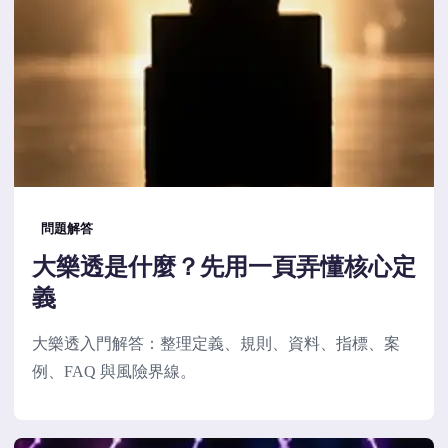
問題解答
大樂透是什麼？先用一頁弄懂核心定
義
大樂透入門解答：整理定義、規則、資料、指標、案
例、FAQ 與風險界線。