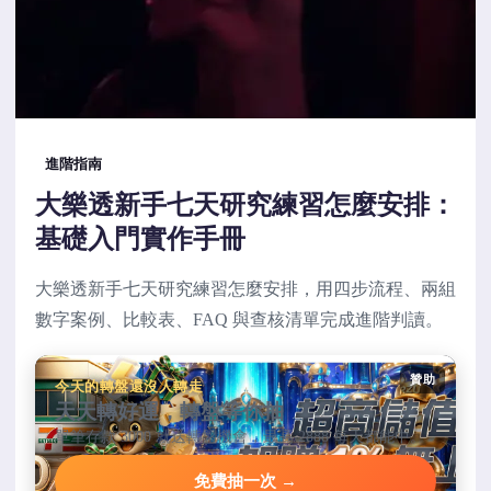
進階指南
大樂透新手七天研究練習怎麼安排：
基礎入門實作手冊
大樂透新手七天研究練習怎麼安排，用四步流程、兩組
數字案例、比較表、FAQ 與查核清單完成進階判讀。
贊助
今天的轉盤還沒人轉走
天天轉好運，轉盤等你抽
單筆存款 3000 就送轉盤機會，最高 2888 每天都能中。
免費抽一次 →