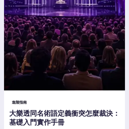
進階指南
大樂透同名術語定義衝突怎麼裁決：
基礎入門實作手冊