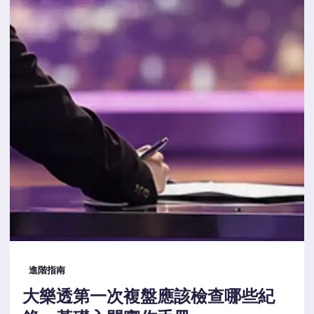
進階指南
大樂透第一次複盤應該檢查哪些紀