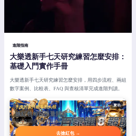
進階指南
大樂透新手七天研究練習怎麼安排：
基礎入門實作手冊
大樂透新手七天研究練習怎麼安排，用四步流程、兩組
數字案例、比較表、FAQ 與查核清單完成進階判讀。
贊助
手慢的人只能看別人領
搶紅包每日限量開放
當日存款達標即可到首頁搶紅包，手速決定金額。
去搶紅包 →