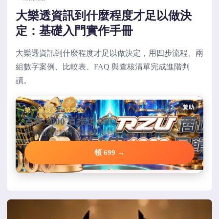
大樂透資訊到什麼程度才足以做決
定：基礎入門實作手冊
大樂透資訊到什麼程度才足以做決定，用四步流程、兩
組數字案例、比較表、FAQ 與查核清單完成進階判
讀。
贊助
第一筆就多三成本金
首存 2000 直接送 699
新會員限定加碼，碼量只要彩金五倍，領完就能玩。
領 699 →