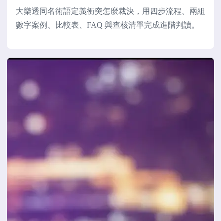
大樂透同名術語定義衝突怎麼裁決，用四步流程、兩組
數字案例、比較表、FAQ 與查核清單完成進階判讀。