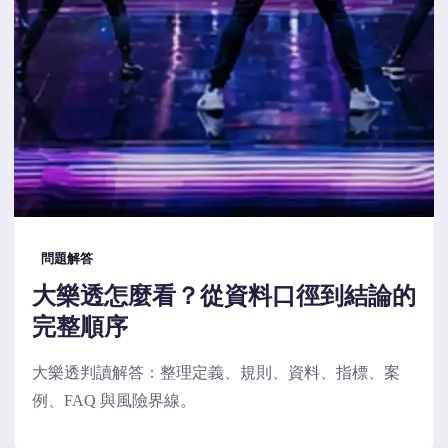
問題解答
大樂透怎麼看？從資料口徑到結論的
完整順序
大樂透判讀解答：整理定義、規則、資料、指標、案
例、FAQ 與風險界線。