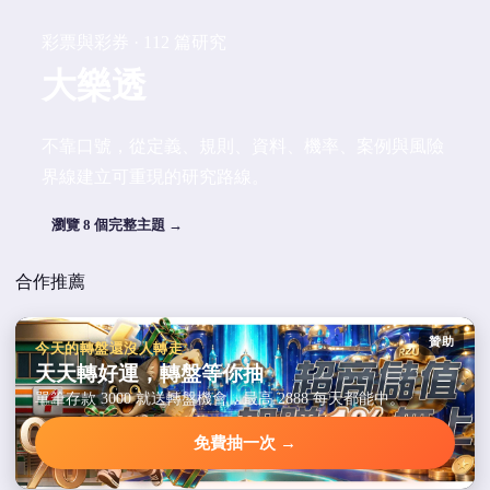
彩票與彩券 · 112 篇研究
大樂透
不靠口號，從定義、規則、資料、機率、案例與風險
界線建立可重現的研究路線。
瀏覽 8 個完整主題 →
合作推薦
贊助
今天的轉盤還沒人轉走
天天轉好運，轉盤等你抽
單筆存款 3000 就送轉盤機會，最高 2888 每天都能中。
免費抽一次 →