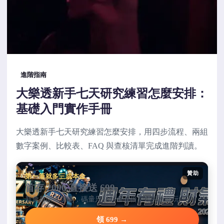
進階指南
大樂透新手七天研究練習怎麼安排：
基礎入門實作手冊
大樂透新手七天研究練習怎麼安排，用四步流程、兩組
數字案例、比較表、FAQ 與查核清單完成進階判讀。
贊助
第一筆就多三成本金
首存 2000 直接送 699
新會員限定加碼，碼量只要彩金五倍，領完就能玩。
領 699 →