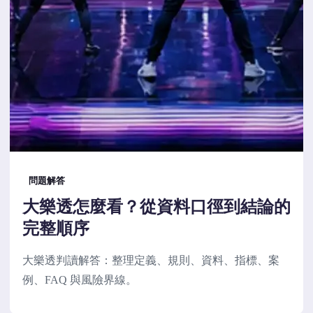
問題解答
大樂透怎麼看？從資料口徑到結論的
完整順序
大樂透判讀解答：整理定義、規則、資料、指標、案
例、FAQ 與風險界線。