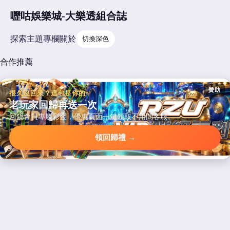
嚦咕娛樂城-大樂透組合誌
探索
主題
專欄
關於
切換深色
合作推薦
贊助
很久沒回來？這包是你的
老玩家回歸再送一次
回鍋會員專屬彩金，優惠頁面一鍵領取不用問客服。
領回歸禮 →