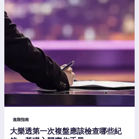
進階指南
大樂透第一次複盤應該檢查哪些紀