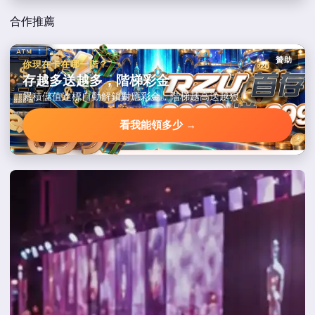
合作推薦
贊助
你現在卡在哪一階？
存越多送越多，階梯彩金
累積儲值達標自動解鎖對應彩金，階梯越高送越狠。
看我能領多少 →