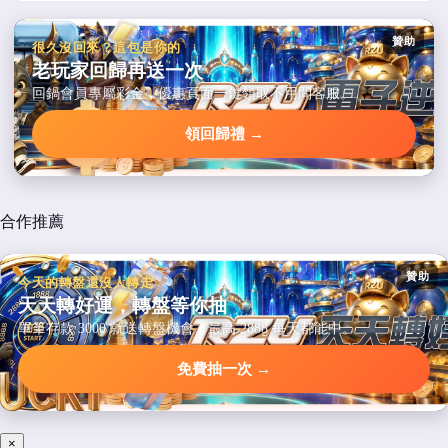
贊助
很久沒回來？這包是你的
老玩家回歸再送一次
回鍋會員專屬彩金，優惠頁面一鍵領取不用問客服。
領回歸禮 →
合作推薦
贊助
今天的轉盤還沒人轉走
天天轉好運，轉盤等你抽
單筆存款 3000 就送轉盤機會，最高 2888 每天都能中。
免費抽一次 →
×