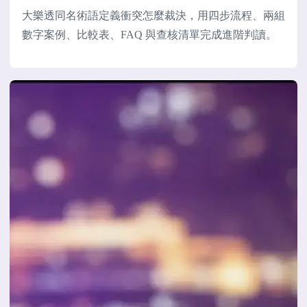
大樂透同名術語定義衝突怎麼裁決，用四步流程、兩組
數字案例、比較表、FAQ 與查核清單完成進階判讀。