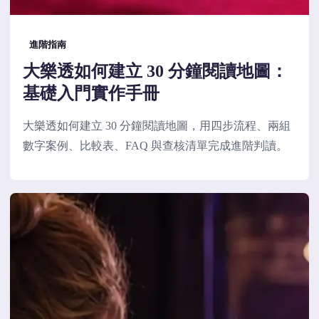
進階指南
大樂透如何建立 30 分鐘閱讀地圖：
基礎入門實作手冊
大樂透如何建立 30 分鐘閱讀地圖，用四步流程、兩組
數字案例、比較表、FAQ 與查核清單完成進階判讀。