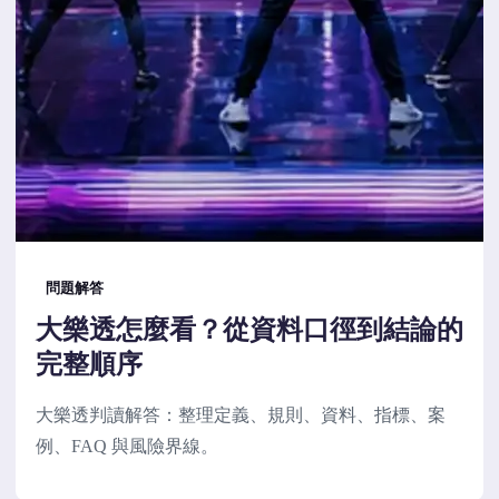
問題解答
大樂透怎麼看？從資料口徑到結論的
完整順序
大樂透判讀解答：整理定義、規則、資料、指標、案
例、FAQ 與風險界線。