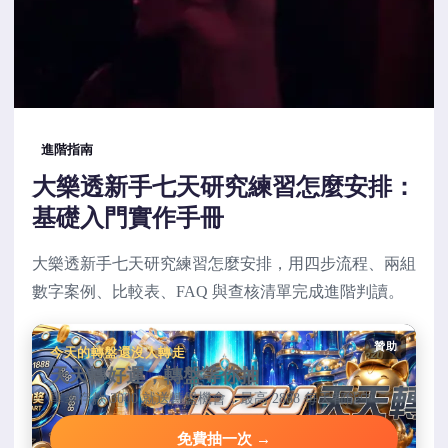
進階指南
大樂透新手七天研究練習怎麼安排：
基礎入門實作手冊
大樂透新手七天研究練習怎麼安排，用四步流程、兩組
數字案例、比較表、FAQ 與查核清單完成進階判讀。
贊助
今天的轉盤還沒人轉走
天天轉好運，轉盤等你抽
單筆存款 3000 就送轉盤機會，最高 2888 每天都能中。
免費抽一次 →