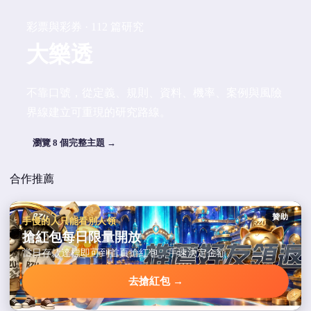
彩票與彩券 · 112 篇研究
大樂透
不靠口號，從定義、規則、資料、機率、案例與風險
界線建立可重現的研究路線。
瀏覽 8 個完整主題 →
合作推薦
贊助
手慢的人只能看別人領
搶紅包每日限量開放
當日存款達標即可到首頁搶紅包，手速決定金額。
去搶紅包 →