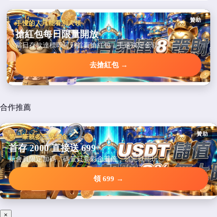
贊助
手慢的人只能看別人領
搶紅包每日限量開放
當日存款達標即可到首頁搶紅包，手速決定金額。
去搶紅包 →
合作推薦
贊助
第一筆就多三成本金
首存 2000 直接送 699
新會員限定加碼，碼量只要彩金五倍，領完就能玩。
領 699 →
×