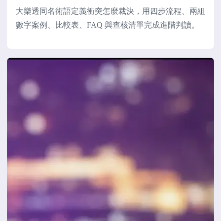
大樂透同名術語定義衝突怎麼裁決，用四步流程、兩組
數字案例、比較表、FAQ 與查核清單完成進階判讀。