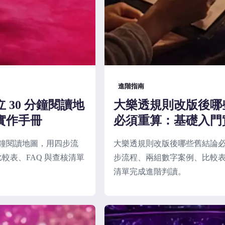
進階指南
 30 分鐘閱讀地
大樂透規則改版後哪
實作手冊
必須重算：基礎入門
分鐘閱讀地圖，用四步流
大樂透規則改版後哪些舊結論
較表、FAQ 與查核清單
步流程、兩組數字案例、比較表、
清單完成進階判讀。