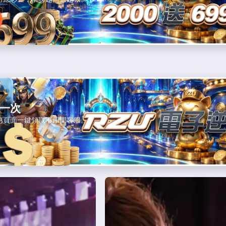
的
一次
惠頁面一鍵領取不用問客服。