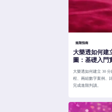
進階指南
大樂透如何建立
圖：基礎入門
大樂透如何建立 30 
程、兩組數字案例、比
完成進階判讀。