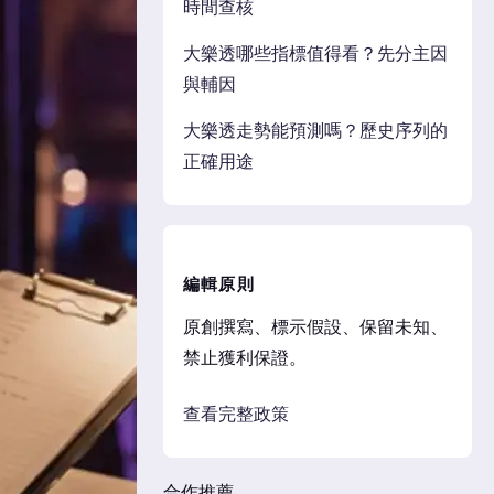
時間查核
大樂透哪些指標值得看？先分主因
與輔因
大樂透走勢能預測嗎？歷史序列的
正確用途
編輯原則
原創撰寫、標示假設、保留未知、
禁止獲利保證。
查看完整政策
合作推薦