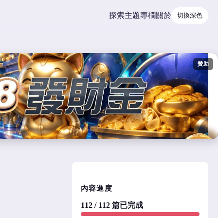
探索
主題
專欄
關於
切換深色
贊助
內容進度
112 / 112 篇已完成