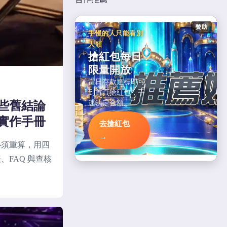
贊助
手慢的人只能看別
人領
搶紅包每日
限量開放
當日存款達標即可
到首頁搶紅包，手
速決定金額。
些舊結論
實作手冊
去搶紅包
→
必須重算，用四
FAQ 與查核