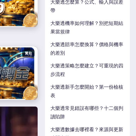
大樂透怎麼算？公式、輸入與誤差
帶
大樂透機率如何理解？別把短期結
果當規律
大樂透賠率怎麼換算？價格與機率
的差別
贊助
大樂透策略怎麼建立？可重現的四
步流程
大樂透新手怎麼開始？第一份檢核
表
大樂透常見錯誤有哪些？十二個判
讀陷阱
大樂透數據去哪裡看？來源與更新