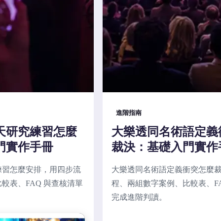
進階指南
天研究練習怎麼
大樂透同名術語定義
門實作手冊
裁決：基礎入門實作
練習怎麼安排，用四步流
大樂透同名術語定義衝突怎麼
較表、FAQ 與查核清單
程、兩組數字案例、比較表、FA
完成進階判讀。