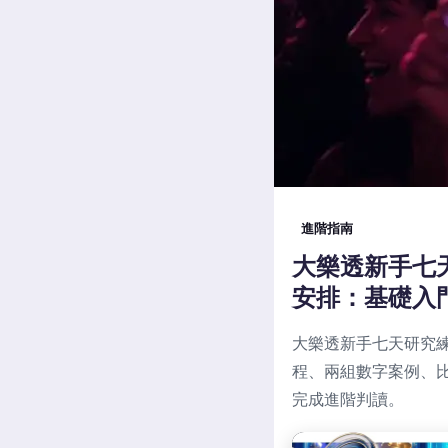
進階指南
大樂透新手七
安排：基礎入
大樂透新手七天研究
程、兩組數字案例、比
完成進階判讀。