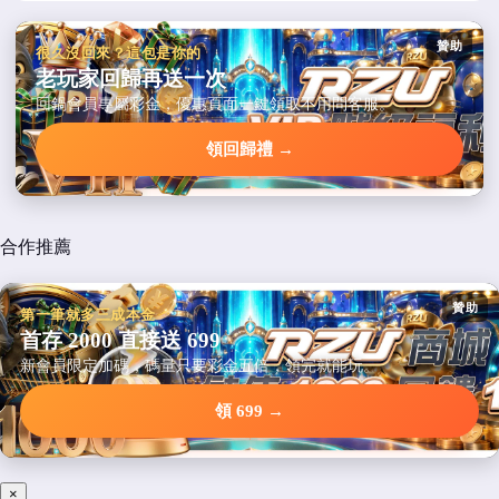
贊助
很久沒回來？這包是你的
老玩家回歸再送一次
回鍋會員專屬彩金，優惠頁面一鍵領取不用問客服。
領回歸禮 →
合作推薦
贊助
第一筆就多三成本金
首存 2000 直接送 699
新會員限定加碼，碼量只要彩金五倍，領完就能玩。
領 699 →
×