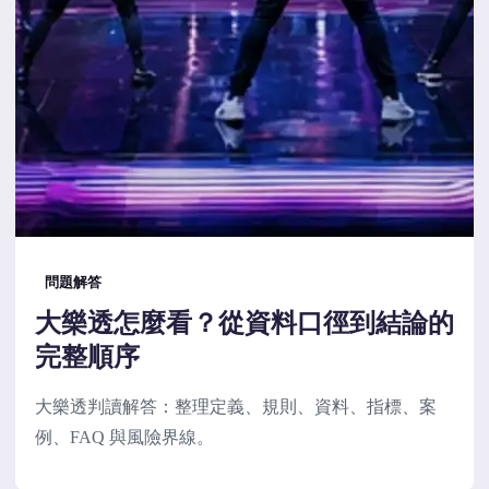
問題解答
大樂透怎麼看？從資料口徑到結論的
完整順序
大樂透判讀解答：整理定義、規則、資料、指標、案
例、FAQ 與風險界線。