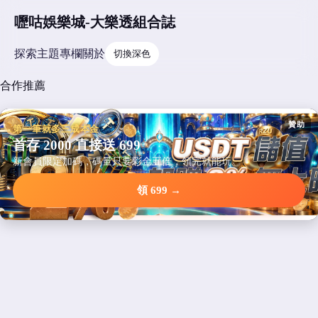
嚦咕娛樂城-大樂透組合誌
探索
主題
專欄
關於
切換深色
合作推薦
贊助
第一筆就多三成本金
首存 2000 直接送 699
新會員限定加碼，碼量只要彩金五倍，領完就能玩。
領 699 →