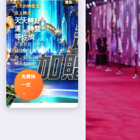
贊助
今天的轉盤還
沒人轉走
天天轉好
運，轉盤
等你抽
單筆存款 3000
就送轉盤機
會，最高 2888
每天都能中。
免費抽
一次
→