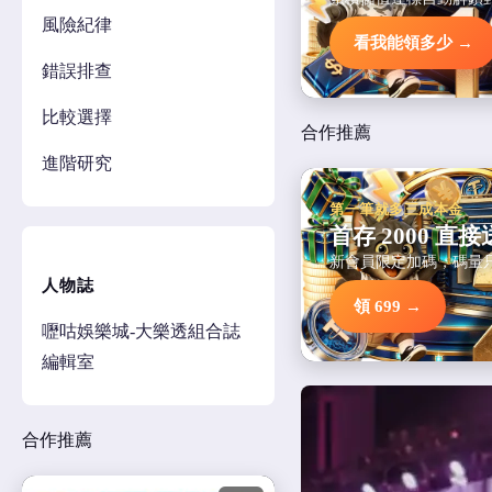
風險紀律
看我能領多少 →
錯誤排查
比較選擇
合作推薦
進階研究
第一筆就多三成本金
首存 2000 直接送
新會員限定加碼，碼量
人物誌
領 699 →
嚦咕娛樂城-大樂透組合誌
編輯室
合作推薦