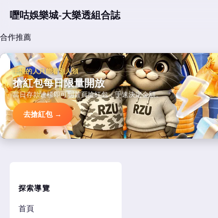
嚦咕娛樂城-大樂透組合誌
合作推薦
手慢的人只能看別人領
搶紅包每日限量開放
當日存款達標即可到首頁搶紅包，手速決定金額。
去搶紅包 →
探索導覽
首頁