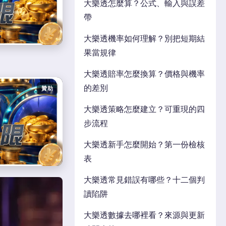
大樂透怎麼算？公式、輸入與誤差
帶
大樂透機率如何理解？別把短期結
果當規律
大樂透賠率怎麼換算？價格與機率
的差別
贊助
大樂透策略怎麼建立？可重現的四
步流程
大樂透新手怎麼開始？第一份檢核
表
大樂透常見錯誤有哪些？十二個判
讀陷阱
大樂透數據去哪裡看？來源與更新