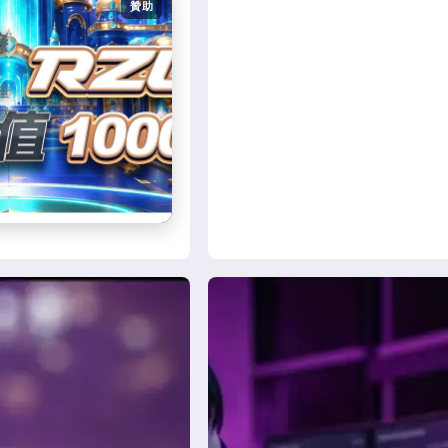
贊助
接
量
就