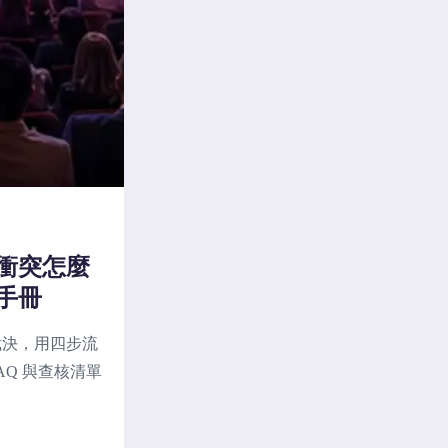
衝突怎麼
手冊
裁決，用四步流
Q 與查核清單