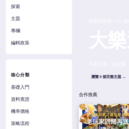
探索
主題
彩票與彩券 · 112 
專欄
大樂
編輯政策
不靠口號，從定義
核心分類
瀏覽 8 個完整主題 →
基礎入門
合作推薦
資料查證
機率價格
很久沒回來？這包是你
老玩家回歸再送
策略流程
回鍋會員專屬彩金，優