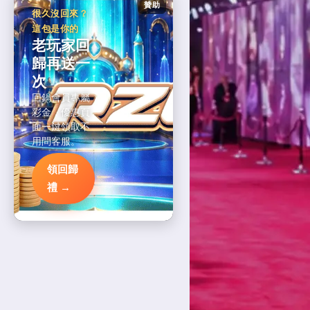
贊助
很久沒回來？
這包是你的
老玩家回
歸再送一
次
回鍋會員專屬
彩金，優惠頁
面一鍵領取不
用問客服。
領回歸
禮 →