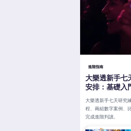
進階指南
大樂透新手七
安排：基礎入
大樂透新手七天研究
程、兩組數字案例、比
完成進階判讀。