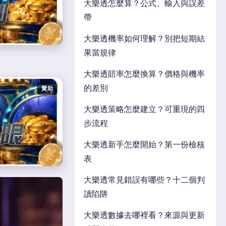
大樂透怎麼算？公式、輸入與誤差
帶
大樂透機率如何理解？別把短期結
果當規律
大樂透賠率怎麼換算？價格與機率
的差別
贊助
大樂透策略怎麼建立？可重現的四
步流程
大樂透新手怎麼開始？第一份檢核
表
大樂透常見錯誤有哪些？十二個判
讀陷阱
大樂透數據去哪裡看？來源與更新