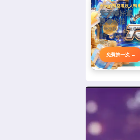
今天的轉盤還沒人轉
天天轉好運，
盤等你抽
單筆存款 3000 就送
機會，最高 2888 每
能中。
免費抽一次 →